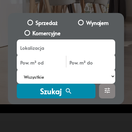
Sprzedaż
Wynajem
Komercyjne
Szukaj
tune
search