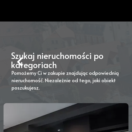
Szukaj nieruchomości po
kategoriach
Pomożemy Ci w zakupie znajdując odpowiednią
nieruchomość. Niezależnie od tego, jaki obiekt
poszukujesz.