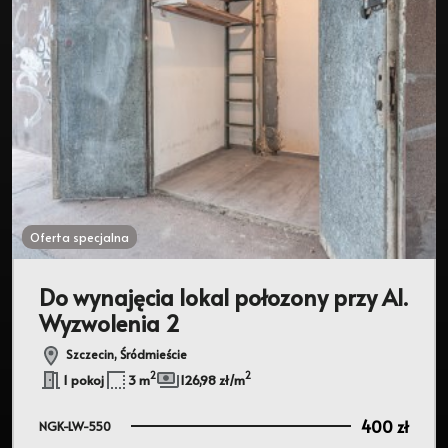
Oferta specjalna
Do wynajęcia lokal połozony przy Al.
Wyzwolenia 2
Szczecin, Śródmieście
2
2
1 pokoj
3 m
126,98 zł/m
400 zł
NGK-LW-550