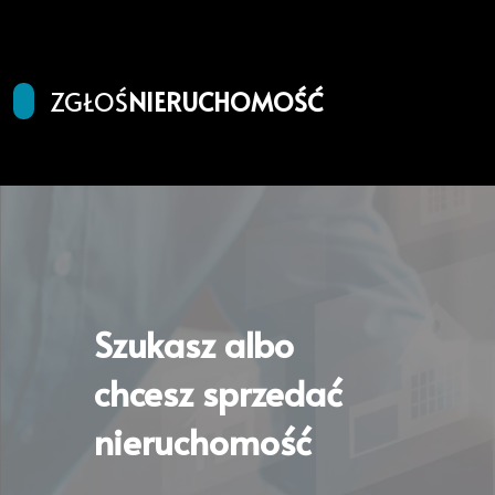
ZGŁOŚ
NIERUCHOMOŚĆ
Szukasz albo
chcesz sprzedać
nieruchomość