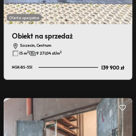
Oferta specjalna
Obiekt na sprzedaż
Szczecin, Centrum
2
2
15 m
9 271,04 zł/m
139 900 zł
NGK-BS-551
Dodaj d