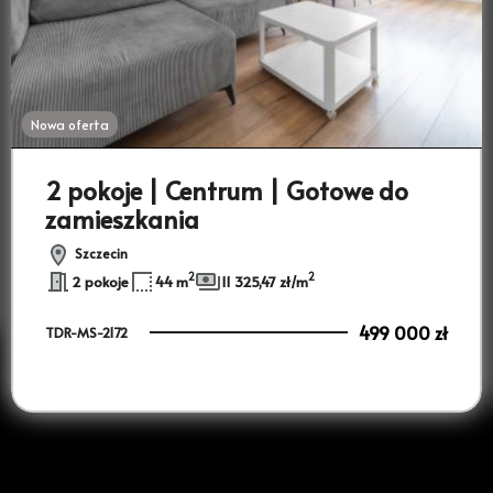
Nowa oferta
2 pokoje | Centrum | Gotowe do
zamieszkania
Szczecin
2
2
2 pokoje
44 m
11 325,47 zł/m
499 000 zł
TDR-MS-2172