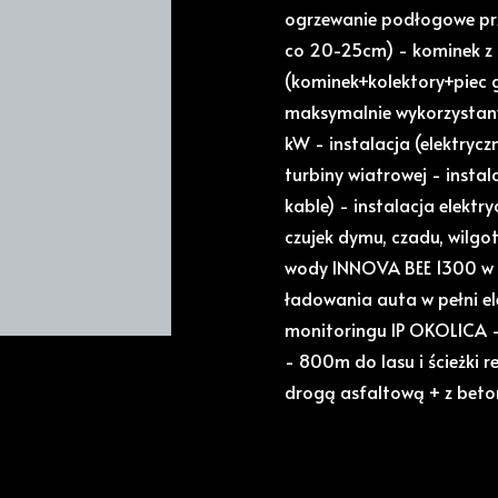
ogrzewanie podłogowe prz
co 20-25cm) - kominek z 
(kominek+kolektory+piec 
maksymalnie wykorzystany 
kW - instalacja (elektryc
turbiny wiatrowej - insta
kable) - instalacja elekt
czujek dymu, czadu, wilgot
wody INNOVA BEE 1300 w p
ładowania auta w pełni el
monitoringu IP OKOLICA 
- 800m do lasu i ścieżki r
drogą asfaltową + z beto