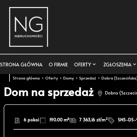
STRONA GŁÓWNA
O FIRMIE
OFERTY
ZGŁOSZENIA
Strona główna
Oferty
Domy
Sprzedaż
Dobra (Szczecińska
Dom na sprzedaż
Dobra (Szczeci
2
6 pokoi
190.00 m²
7 363,16 zł/m
SNS-DS-9