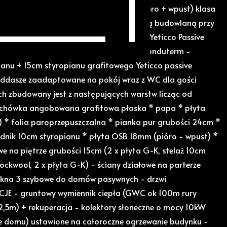
 wykonane z cegły Ytong Energo pro (pióro + wpust) klasa
ci 24cm - zgodnie z obowiązującą normą budowlaną przy
góle styropianu - na ścianach styropian Yeticco Passive
ości 20cm - na podłodze (parter) folia onduterm -
anu + 15cm styropianu grafitowego Yeticco passive
dasze zaadaptowane na pokój wraz z WC dla gości
h zbudowany jest z następujących warstw licząc od
achówka angobowana grafitowa płaska * papa * płyta
 * folia paroprzepuszczalna * pianka pur grubości 24cm *
dnik 10cm styropianu * płyta OSB 18mm (pióro - wpust) *
we na piętrze grubości 15cm (2 x płyta G-K, stelaż 10cm
ockwool, 2 x płyta G-K) - ściany działowe na parterze
 okna 3 szybowe do domów pasywnych - drzwi
JE - gruntowy wymiennik ciepła (GWC ok 100m rury
2,5m) + rekuperacja - kolektory słoneczne o mocy 10kW
e domu) ustawione na całoroczne ogrzewanie budynku -