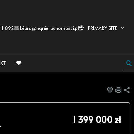
11 092
biuro@ngnieruchomosci.pl
KT
favorite
Dodaj do
Druk
U
1 399 000 zł