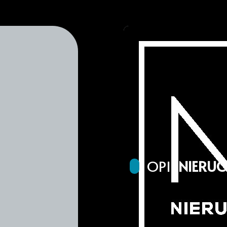
OPIS
NIERU
Na sprzedaz bliźniak bud
techniczne. Zapraszam na