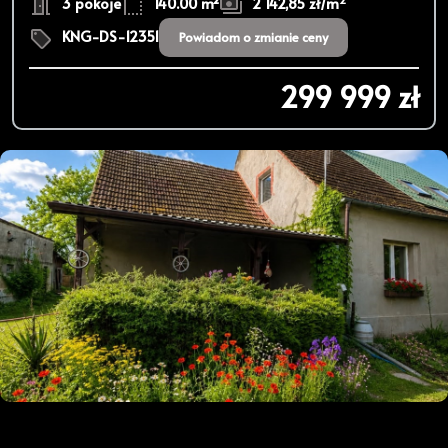
3 pokoje
140.00 m²
2 142,85 zł/m
KNG-DS-12351
Powiadom o zmianie ceny
299 999 zł