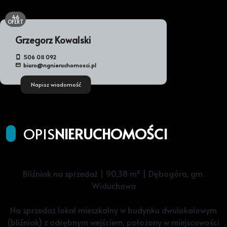
46
OFERT
Grzegorz Kowalski
506 011 092
biuro@ngnieruchomosci.pl
Napisz wiadomość
OPIS
NIERUCHOMOŚCI
Bliźniak na sprzedaż | 90,38 m² | Dębogóra, gm.
Widuchowa
Na sprzedaż lokal mieszkalny w budynku dwulokalowym
(bliźniak) z odrębnym wejściem, położony w miejscowości