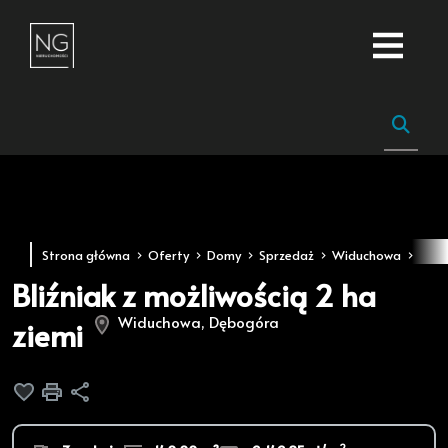
Strona główna
Oferty
Domy
Sprzedaż
Widuchowa
Dęb
Bliźniak z możliwością 2 ha
Widuchowa, Dębogóra
ziemi
Dodaj do ulubionych
Drukuj
Udostępnij
2