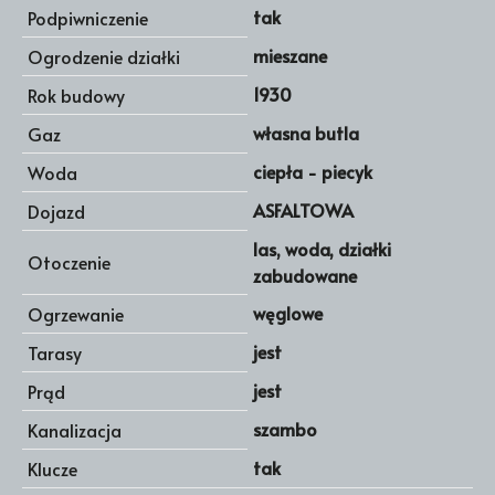
tak
Podpiwniczenie
mieszane
Ogrodzenie działki
1930
Rok budowy
własna butla
Gaz
ciepła - piecyk
Woda
ASFALTOWA
Dojazd
las, woda, działki
Otoczenie
zabudowane
węglowe
Ogrzewanie
jest
Tarasy
jest
Prąd
szambo
Kanalizacja
tak
Klucze