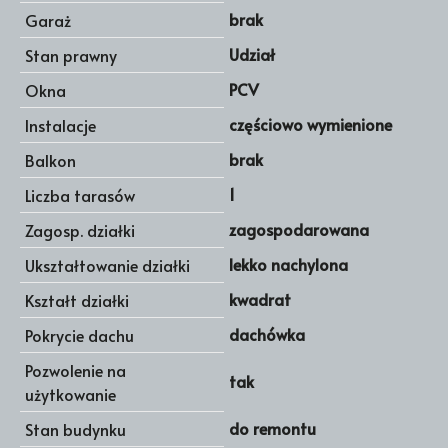
brak
Garaż
Udział
Stan prawny
PCV
Okna
częściowo wymienione
Instalacje
brak
Balkon
1
Liczba tarasów
zagospodarowana
Zagosp. działki
lekko nachylona
Ukształtowanie działki
kwadrat
Kształt działki
dachówka
Pokrycie dachu
Pozwolenie na
tak
użytkowanie
do remontu
Stan budynku