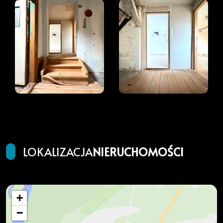
LOKALIZACJA
NIERUCHOMOŚCI
+
−