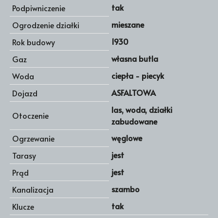
tak
Podpiwniczenie
mieszane
Ogrodzenie działki
1930
Rok budowy
własna butla
Gaz
ciepła - piecyk
Woda
ASFALTOWA
Dojazd
las, woda, działki
Otoczenie
zabudowane
węglowe
Ogrzewanie
jest
Tarasy
jest
Prąd
szambo
Kanalizacja
tak
Klucze