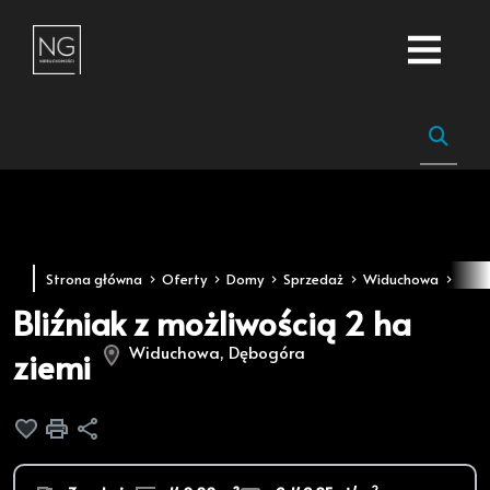
Strona główna
Oferty
Domy
Sprzedaż
Widuchowa
Dęb
Bliźniak z możliwością 2 ha
Widuchowa, Dębogóra
ziemi
Dodaj do ulubionych
Drukuj
Udostępnij
2