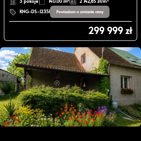
3 pokoje
140.00 m²
2 142,85 zł/m
KNG-DS-12351
Powiadom o zmianie ceny
299 999 zł