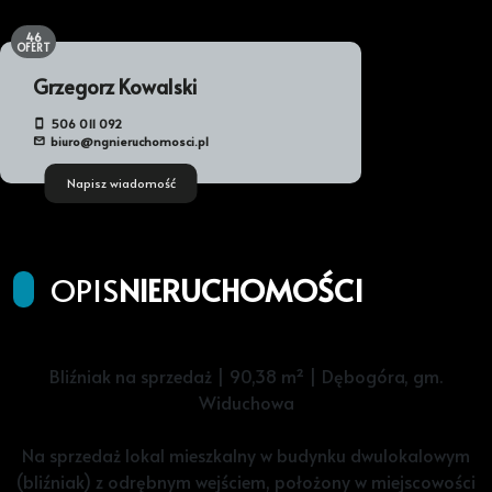
46
OFERT
Grzegorz Kowalski
506 011 092
biuro@ngnieruchomosci.pl
Napisz wiadomość
OPIS
NIERUCHOMOŚCI
Bliźniak na sprzedaż | 90,38 m² | Dębogóra, gm.
Widuchowa
Na sprzedaż lokal mieszkalny w budynku dwulokalowym
(bliźniak) z odrębnym wejściem, położony w miejscowości