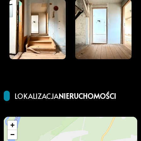
LOKALIZACJA
NIERUCHOMOŚCI
+
−