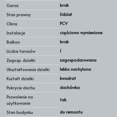
brak
Garaż
Udział
Stan prawny
PCV
Okna
częściowo wymienione
Instalacje
brak
Balkon
1
Liczba tarasów
zagospodarowana
Zagosp. działki
lekko nachylona
Ukształtowanie działki
kwadrat
Kształt działki
dachówka
Pokrycie dachu
Pozwolenie na
tak
użytkowanie
do remontu
Stan budynku