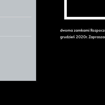
deweloperskim bez podatk
działki od 192m² - powie
pokoje W standardzie wyk
komorą spalania - ogrzew
dwoma zamkami Rozpoczęc
grudzień 2020r. Zaprasza