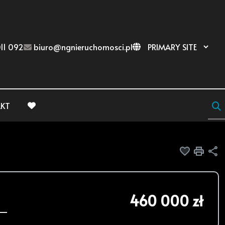
11 092
biuro@ngnieruchomosci.pl
KT
favorite
Dodaj do
Druk
U
460 000 zł