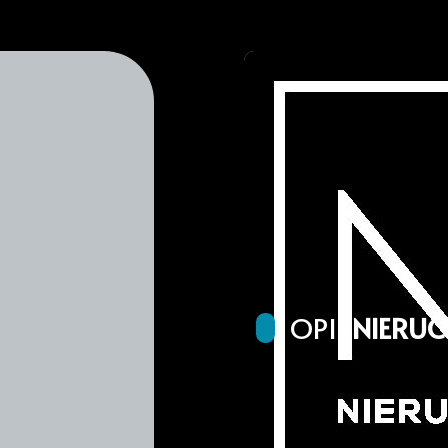
OPIS
NIERU
Dom w zabudowie bliźniac
parkingowe do każdego lo