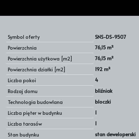
Symbol oferty
SNS-DS-9507
76,15 m²
Powierzchnia
76,15 m²
Powierzchnia użytkowa [m2]
192 m²
Powierzchnia działki [m2]
4
Liczba pokoi
bliźniak
Rodzaj domu
bloczki
Technologia budowlana
1
Liczba pięter w budynku
1
Liczba tarasów
stan deweloperski
Stan budynku