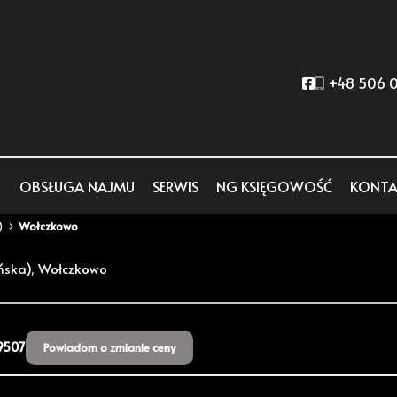
Social link
+48 506 0
OBSŁUGA NAJMU
SERWIS
NG KSIĘGOWOŚĆ
KONTA
)
Wołczkowo
ńska), Wołczkowo
9507
Powiadom o zmianie ceny