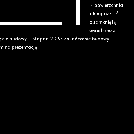
u PCC 2%. - powierzchnia domu 76,15m² - powierzchnia
rzchnia ogrodu od 142m² - dwa miejsca parkingowe - 4
ończenia: - okna PCV trzyszybowe - piec z zamkniętą
anie podłogowe w całym domu - drzwi zewnętrzne z
ie budowy- listopad 2019r. Zakończenie budowy-
m na prezentację.