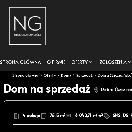
STRONA GŁÓWNA
O FIRMIE
OFERTY
ZGŁOSZENIA
Strona główna
Oferty
Domy
Sprzedaż
Dobra (Szczecińska
Dom na sprzedaż
Dobra (Szczeci
2
4 pokoje
76.15 m²
6 040,71 zł/m
SNS-DS-