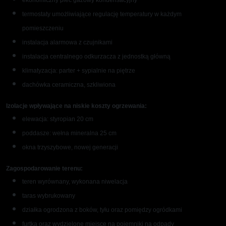
ekonomiczny piec gazowy kondensacyjny
termostaty umożliwiające regulację temperatury w każdym
pomieszczeniu
instalacja alarmowa z czujnikami
instalacja centralnego odkurzacza z jednostką główną
klimatyzacja: parter + sypialnie na piętrze
dachówka ceramiczna, szkliwiona
Izolacje wpływające na niskie koszty ogrzewania:
elewacja: styropian 20 cm
poddasze: wełna mineralna 25 cm
okna trzyszybowe, nowej generacji
Zagospodarowanie terenu:
teren wyrównany, wykonana niwelacja
taras wybrukowany
działka ogrodzona z boków, tyłu oraz pomiędzy ogródkami
furtka oraz wydzielone miejsce na pojemniki na odpady