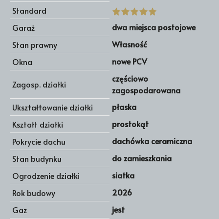
Standard
dwa miejsca postojowe
Garaż
Własność
Stan prawny
nowe PCV
Okna
częściowo
Zagosp. działki
zagospodarowana
płaska
Ukształtowanie działki
prostokąt
Kształt działki
dachówka ceramiczna
Pokrycie dachu
do zamieszkania
Stan budynku
siatka
Ogrodzenie działki
2026
Rok budowy
jest
Gaz