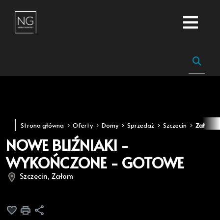
Strona główna
Oferty
Domy
Sprzedaż
Szczecin
Załom
NOWE BLIŹNIAKI -
WYKOŃCZONE - GOTOWE
Szczecin, Załom
Dodaj do ulubionych
Drukuj
Udostępnij