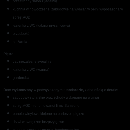
przestronny salon z jadalnią
kuchnia w nowoczesnej zabudowie na wymiar, w pełni wyposażona w
sprzęt AGD
łazienka z WC (kabina prysznicowa)
przedpokój
spiżarnia
Piętro:
trzy niezależne sypialnie
łazienka z WC (wanna)
garderoba
Dom wykończony w podwyższonym standardzie, z dbałością o detale:
zabudowy stolarskie oraz schody wykonane na wymiar
sprzęt AGD - renomowanej firmy Samsung
panele winylowe klejone na parterze i piętrze
drzwi wewnętrzne bezprzylgowe