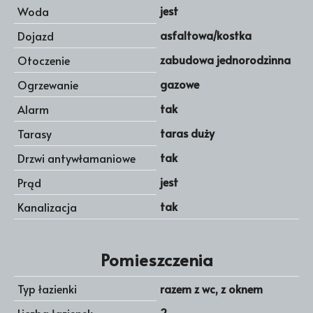
jest
Woda
asfaltowa/kostka
Dojazd
zabudowa jednorodzinna
Otoczenie
gazowe
Ogrzewanie
tak
Alarm
taras duży
Tarasy
tak
Drzwi antywłamaniowe
jest
Prąd
tak
Kanalizacja
Pomieszczenia
Typ łazienki
razem z wc, z oknem
2