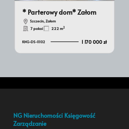
* Parterowy dom* Załom
N
W
Szczecin, Załom
2
7 pokoi
222 m
1 170 000 zł
KNG-DS-11102
0 zł
KNG
NG Nieruchomości Księgowość
Zarządzanie