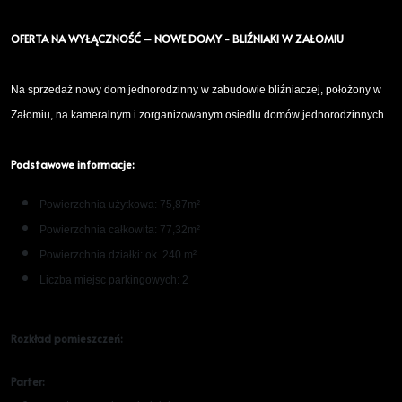
OFERTA NA WYŁĄCZNOŚĆ – NOWE DOMY - BLIŹNIAKI W ZAŁOMIU
Na sprzedaż nowy dom jednorodzinny w zabudowie bliźniaczej, położony w
Załomiu, na kameralnym i zorganizowanym osiedlu domów jednorodzinnych.
Podstawowe informacje:
Powierzchnia użytkowa: 75,87m²
Powierzchnia całkowita: 77,32
m²
Powierzchnia działki: ok. 240 m²
Liczba miejsc parkingowych: 2
Rozkład pomieszczeń:
Parter: