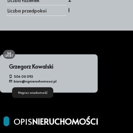
Liczba łazienek
1
Liczba przedpokoi
46
OFERT
Grzegorz Kowalski
506 011 092
biuro@ngnieruchomosci.pl
Napisz wiadomość
OPIS
NIERUCHOMOŚCI