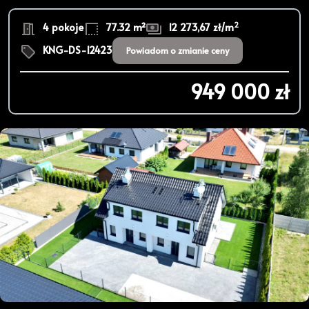
2
4 pokoje
77.32 m²
12 273,67 zł/m
KNG-DS-12423
Powiadom o zmianie ceny
949 000 zł