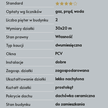
Standard
gaz, prąd, woda
Opłaty wg liczników
2
Liczba pięter w budynku
30x20 m
Wymiary działki
Własność
Stan prawny
dwumiesięczna
Typ kaucji
PCV
Okna
dobre
Instalacje
zagospodarowana
Zagosp. działki
lekko nachylona
Ukształtowanie działki
prostokąt
Kształt działki
dachówka ceramiczna
Pokrycie dachu
do zamieszkania
Stan budynku