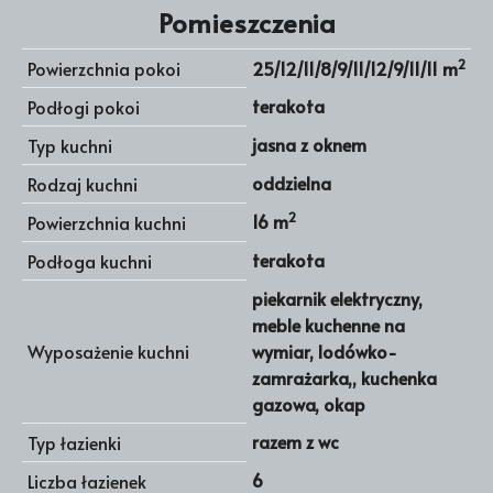
Pomieszczenia
2
Powierzchnia pokoi
25/12/11/8/9/11/12/9/11/11 m
terakota
Podłogi pokoi
jasna z oknem
Typ kuchni
oddzielna
Rodzaj kuchni
2
16 m
Powierzchnia kuchni
terakota
Podłoga kuchni
piekarnik elektryczny,
meble kuchenne na
Wyposażenie kuchni
wymiar, lodówko-
zamrażarka,, kuchenka
gazowa, okap
razem z wc
Typ łazienki
6
Liczba łazienek