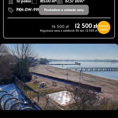
10 pokoi
185.00 m²
67,57 zł/m
PKN-DW-991
Powiadom o zmianie ceny
12 500 zł
nowa
14 500 zł
cena
Najniższa cena z ostatnich 30 dni: 12 500 zł