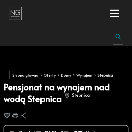
Strona główna
Oferty
Domy
Wynajem
Stepnica
Pensjonat na wynajem nad
Stepnica
wodą Stepnica
Dodaj do ulubionych
Drukuj
Udostępnij
2