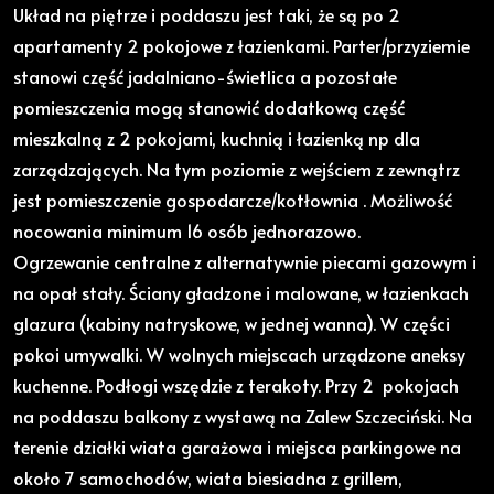
Układ na piętrze i poddaszu jest taki, że są po 2
apartamenty 2 pokojowe z łazienkami. Parter/przyziemie
stanowi część jadalniano-świetlica a pozostałe
pomieszczenia mogą stanowić dodatkową część
mieszkalną z 2 pokojami, kuchnią i łazienką np dla
zarządzających. Na tym poziomie z wejściem z zewnątrz
jest pomieszczenie gospodarcze/kotłownia . Możliwość
nocowania minimum 16 osób jednorazowo.
Ogrzewanie centralne z alternatywnie piecami gazowym i
na opał stały. Ściany gładzone i malowane, w łazienkach
glazura (kabiny natryskowe, w jednej wanna). W części
pokoi umywalki. W wolnych miejscach urządzone aneksy
kuchenne. Podłogi wszędzie z terakoty. Przy 2 pokojach
na poddaszu balkony z wystawą na Zalew Szczeciński. Na
terenie działki wiata garażowa i miejsca parkingowe na
około 7 samochodów, wiata biesiadna z grillem,