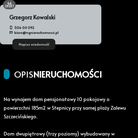
46
OFERT
Grzegorz Kowalski
506 011 092
biuro@ngnieruchomosci.pl
Napisz wiadomość
OPIS
NIERUCHOMOŚCI
Na wynajem dom pensjonatowy 10 pokojowy o
powierzchni 185m2 w Stepnicy przy samej plaży Zalewu
Szczecińskiego.
Dom dwupiętrowy (trzy poziomy) wybudowany w