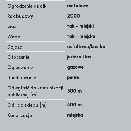
metalowe
Ogrodzenie działki
2000
Rok budowy
tak - miejski
Gaz
tak - miejska
Woda
asfaltowa/kostka
Dojazd
jezioro i las
Otoczenie
gazowe
Ogrzewanie
pełne
Umeblowanie
Odległość do komunikacji
500 m
publicznej [m]
400 m
Odl. do sklepu [m]
miejska
Kanalizacja