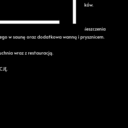
ajmu OBIEKTU na wynajem pod pracowników.
dziana na minimum 30 osób.
żych pokoi, 3 łazienek, 2 kuchni oraz pomieszczenia
o w saunę oraz dodatkowa wanną i prysznicem.
uchnia wraz z restauracją.
JĘ.