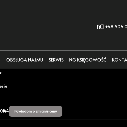
Social link
+48 506 0
OBSŁUGA NAJMU
SERWIS
NG KSIĘGOWOŚĆ
KONTA
e
esie
0144
Powiadom o zmianie ceny