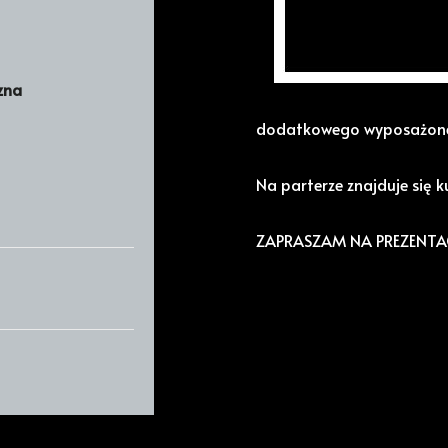
Przedstawiam ofertę wyn
Nieruchomość jest przewi
zna
Obecnie składa się z 8 du
dodatkowego wyposażoneg
Na parterze znajduje się k
ZAPRASZAM NA PREZENTAC