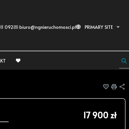
11 092
biuro@ngnieruchomosci.pl
KT
favorite
Dodaj do
Druk
U
17 900 zł