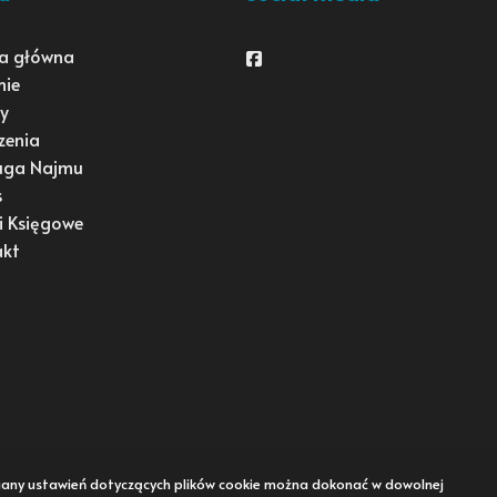
a główna
Facebook
mie
y
zenia
uga Najmu
s
i Księgowe
akt
Zmiany ustawień dotyczących plików cookie można dokonać w dowolnej