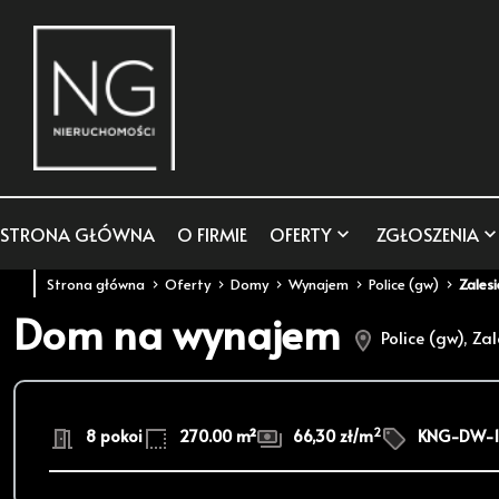
STRONA GŁÓWNA
O FIRMIE
OFERTY
ZGŁOSZENIA
Strona główna
Oferty
Domy
Wynajem
Police (gw)
Zalesi
Dom na wynajem
Police (gw), Zal
2
8 pokoi
270.00 m²
66,30 zł/m
KNG-DW-1