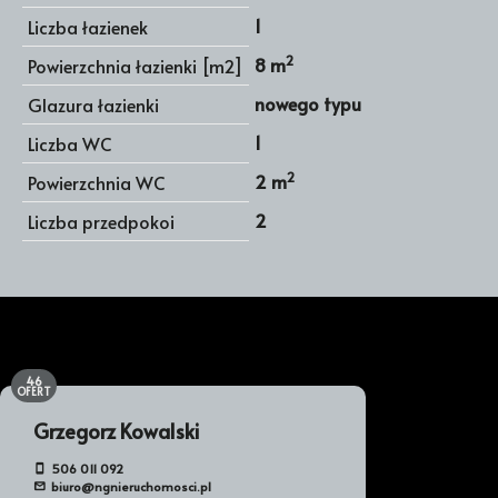
1
Liczba łazienek
2
8 m
Powierzchnia łazienki [m2]
nowego typu
Glazura łazienki
1
Liczba WC
2
2 m
Powierzchnia WC
2
Liczba przedpokoi
46
OFERT
Grzegorz Kowalski
506 011 092
biuro@ngnieruchomosci.pl