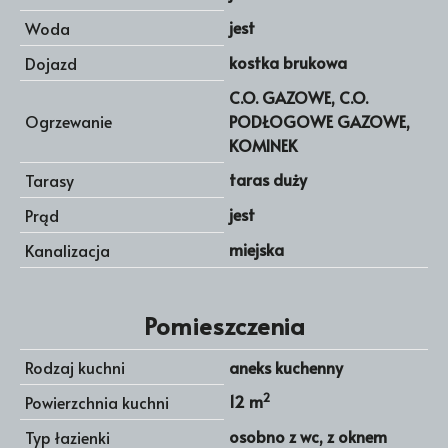
jest
Woda
kostka brukowa
Dojazd
C.O. GAZOWE, C.O.
Ogrzewanie
PODŁOGOWE GAZOWE,
KOMINEK
taras duży
Tarasy
jest
Prąd
miejska
Kanalizacja
Pomieszczenia
Rodzaj kuchni
aneks kuchenny
2
12 m
Powierzchnia kuchni
osobno z wc, z oknem
Typ łazienki