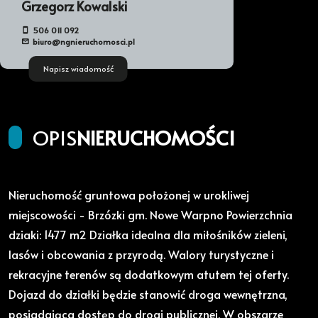
Grzegorz Kowalski
506 011 092
biuro@ngnieruchomosci.pl
Napisz wiadomość
OPIS
NIERUCHOMOŚCI
Nieruchomość gruntowa położonej w urokliwej
miejscowości - Brzózki gm. Nowe Warpno Powierzchnia
dziaki: 1477 m2 Działka idealna dla miłośników zieleni,
lasów i obcowania z przyrodą. Walory turystyczne i
rekracyjne terenów są dodatkowym atutem tej oferty.
Dojazd do działki będzie stanowić droga wewnętrzna,
posiadająca dostęp do drogi publicznej. W obszarze