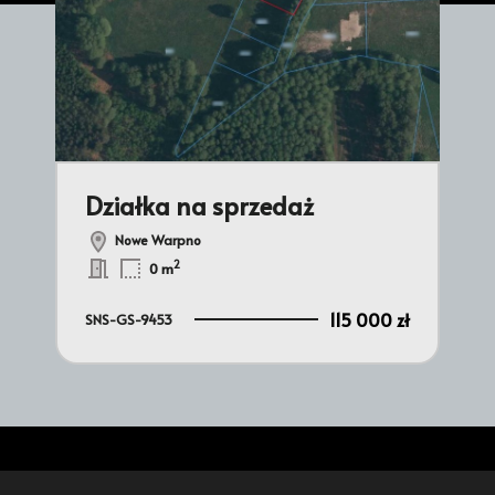
Działka na sprzedaż
Dz
Nowe Warpno
2
0 m
0 zł
115 000 zł
SNS-GS-9453
SNS