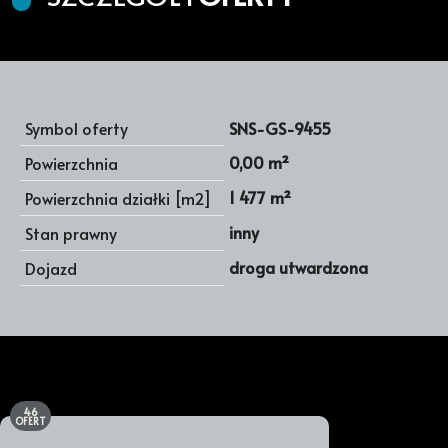
Symbol oferty
SNS-GS-9455
0,00 m²
Powierzchnia
1 477 m²
Powierzchnia działki [m2]
inny
Stan prawny
droga utwardzona
Dojazd
46
OFERT