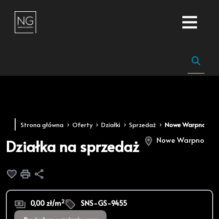
Strona główna
Oferty
Działki
Sprzedaż
Nowe Warpno
Nowe Warpno
Działka na sprzedaż
Dodaj do ulubionych
Drukuj
Udostępnij
2
0,00 zł/m
SNS-GS-9455