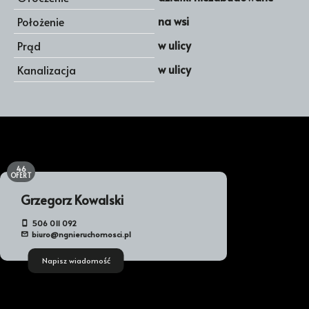
na wsi
Położenie
w ulicy
Prąd
w ulicy
Kanalizacja
46
OFERT
Grzegorz Kowalski
506 011 092
biuro@ngnieruchomosci.pl
Napisz wiadomość