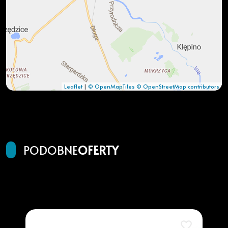
Leaflet
|
© OpenMapTiles
© OpenStreetMap contributors
PODOBNE
OFERTY