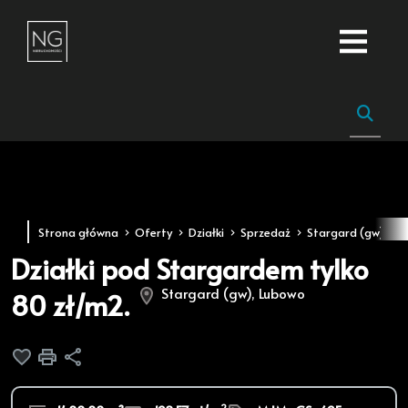
Strona główna
Oferty
Działki
Sprzedaż
Stargard (gw)
L
Działki pod Stargardem tylko
Stargard (gw), Lubowo
80 zł/m2.
Dodaj do ulubionych
Drukuj
Udostępnij
2