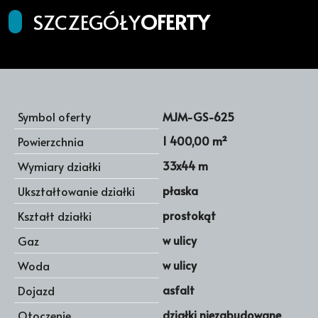
SZCZEGÓŁY
OFERTY
Symbol oferty
MJM-GS-625
1 400,00 m²
Powierzchnia
33x44 m
Wymiary działki
płaska
Ukształtowanie działki
prostokąt
Kształt działki
w ulicy
Gaz
w ulicy
Woda
asfalt
Dojazd
działki niezabudowane
Otoczenie