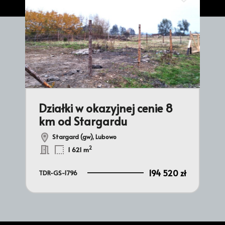
Dodaj do ulub
Działki w okazyjnej cenie 8
km od Stargardu
Stargard (gw), Lubowo
2
1 621 m
194 520 zł
TDR-GS-1796