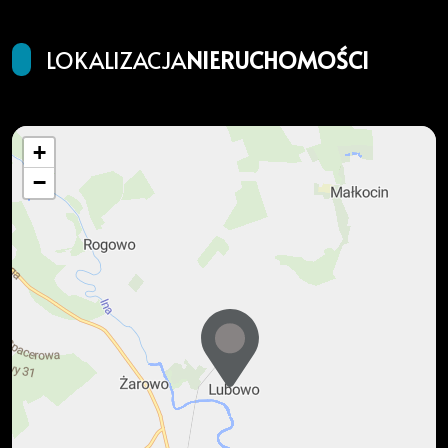
LOKALIZACJA
NIERUCHOMOŚCI
+
−