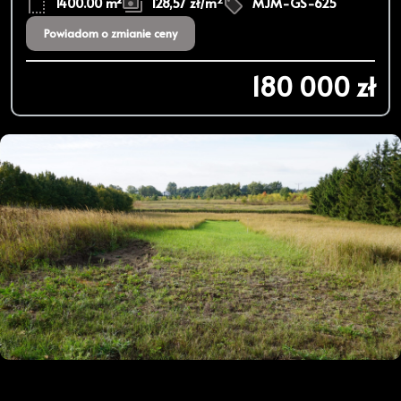
1400.00 m²
128,57 zł/m
MJM-GS-625
Powiadom o zmianie ceny
180 000 zł