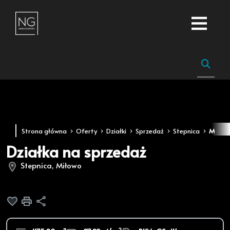
Strona główna
Oferty
Działki
Sprzedaż
Stepnica
Miłow
Działka na sprzedaż
Stepnica, Miłowo
Dodaj do ulubionych
Drukuj
Udostępnij
2