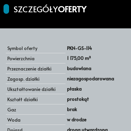
SZCZEGÓŁY
OFERTY
Symbol oferty
PKN-GS-114
1 175,00 m²
Powierzchnia
budowlana
Przeznaczenie działki
niezagospodarowana
Zagosp. działki
płaska
Ukształtowanie działki
prostokąt
Kształt działki
brak
Gaz
w drodze
Woda
droga utwardzona
Dojazd