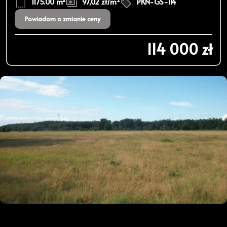
1175.00 m²
97,02 zł/m
PKN-GS-114
Powiadom o zmianie ceny
114 000 zł