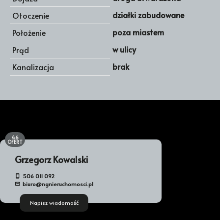
działki zabudowane
Otoczenie
poza miastem
Położenie
w ulicy
Prąd
brak
Kanalizacja
46
OFERT
Grzegorz Kowalski
506 011 092
biuro@ngnieruchomosci.pl
Napisz wiadomość