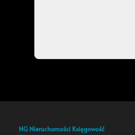
NG Nieruchomości Księgowość