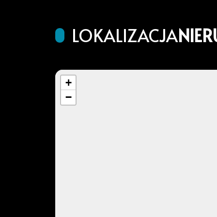
LOKALIZACJA
NIE
+
−