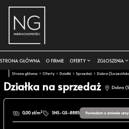
STRONA GŁÓWNA
O FIRMIE
OFERTY
ZGŁOSZENIA
Strona główna
Oferty
Działki
Sprzedaż
Dobra (Szczecińsk
Działka na sprzedaż
Dobra (S
2
0,00 zł/m
SNS-GS-8885
Powiadom o zmianie ceny