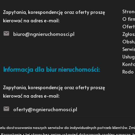
Stron
Zapytania, korespondencję oraz oferty proszę
O fir
kierować na adres e-mail:
Ofert
biuro@ngnieruchomosci.pl
Zgłos
Obsł
Serwi
Usług
Kont
Informacja dla biur nieruchomości:
Rodo
Zapytania, korespondencję oraz oferty proszę
kierować na adres e-mail:
oferty@ngnieruchomosci.pl
 w celu dostosowania naszych serwisów do indywidualnych potrzeb klientów. 
i. Korzystanie z tej strony bez zmian ustawień dotyczących cookies oznacza, 