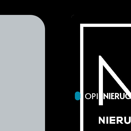
OPIS
NIERU
Polecamy 4 działki rolne 
powierzchniach 3000m2 