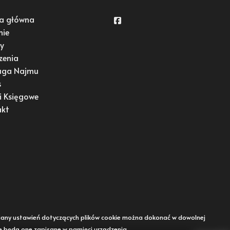
a główna
Facebook
mie
y
zenia
uga Najmu
s
i Księgowe
akt
Zmiany ustawień dotyczących plików cookie można dokonać w dowolnej
że będą one zapisane w pamięci urządzenia.