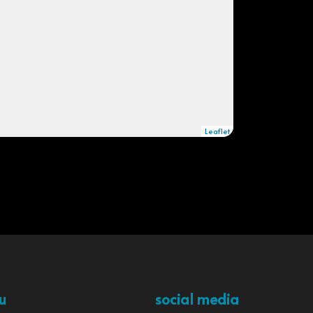
Leaflet
u
social media