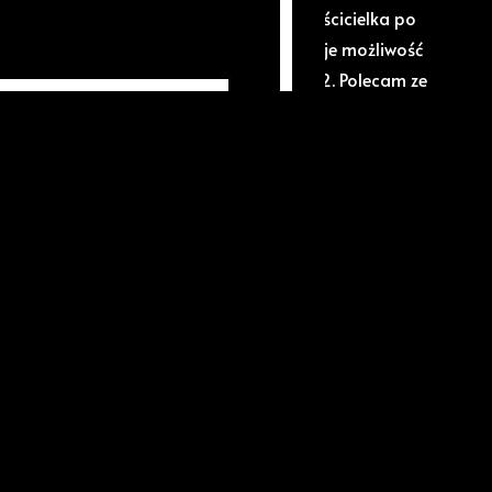
l. Działki mają kształt prostokąta. Właścicielka po
 doprowadzi drogę do pozostałych. Istnieje możliwość
 z zachowaniem atrakcyjnej ceny 40zł/m2. Polecam ze
enę i zapraszam na prezentację.