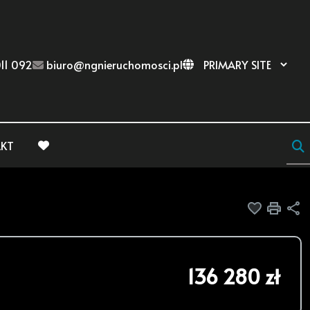
11 092
biuro@ngnieruchomosci.pl
KT
favorite
Dodaj do
Druk
U
136 280 zł