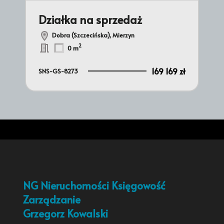
Działka na sprzedaż
Dz
Dobra (Szczecińska), Mierzyn
2
0 m
9 zł
169 169 zł
SNS-GS-8273
SNS
NG Nieruchomości Księgowość
Zarządzanie
Grzegorz Kowalski