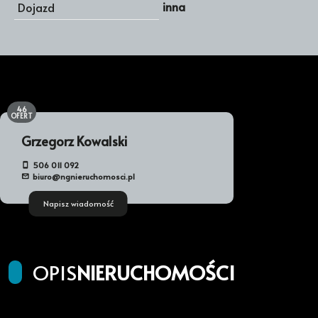
inna
Dojazd
46
OFERT
Grzegorz Kowalski
506 011 092
biuro@ngnieruchomosci.pl
Napisz wiadomość
OPIS
NIERUCHOMOŚCI