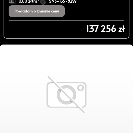
0,00 zł/m
SNS-GS-8297
Powiadom o zmianie ceny
137 256 zł