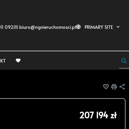
11 092
biuro@ngnieruchomosci.pl
KT
favorite
Dodaj do
Druk
U
207 194 zł