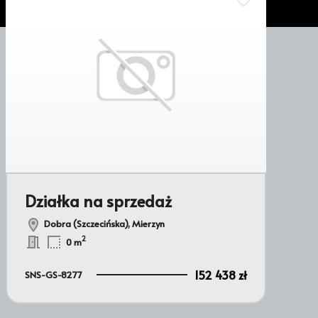
ubionych
Dodaj do ulubion
Działka na sprzedaż
Dobra (Szczecińska), Mierzyn
2
0 m
152 438 zł
SNS-GS-8277