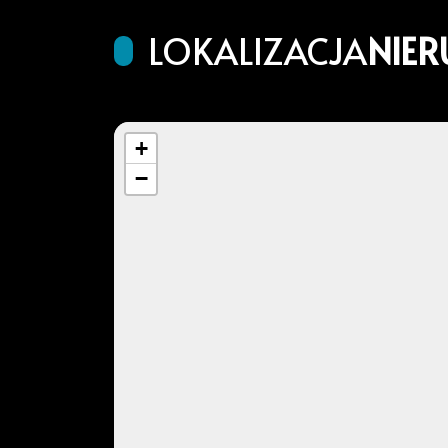
LOKALIZACJA
NIE
+
−