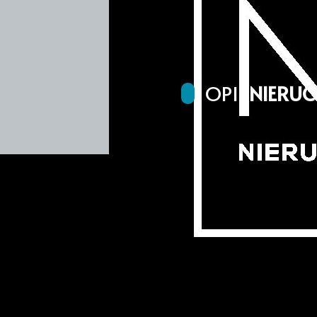
OPIS
NIERU
Działka budowlana w Mierz
ulicą Zeusa w Mierzynie. D
169 zł za 1m2. Dojazd dro