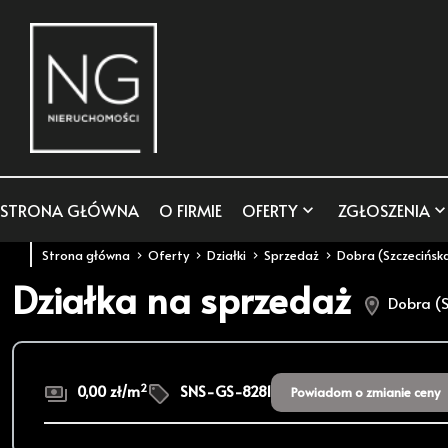
STRONA GŁÓWNA
O FIRMIE
OFERTY
ZGŁOSZENIA
Strona główna
Oferty
Działki
Sprzedaż
Dobra (Szczecińsk
Działka na sprzedaż
Dobra (S
2
0,00 zł/m
SNS-GS-8281
Powiadom o zmianie ceny