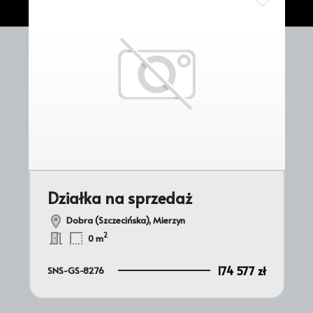
do ulubionych
Dodaj do ul
Działka na sprzedaż
Dobra (Szczecińska), Mierzyn
2
0 m
174 577 zł
SNS-GS-8276