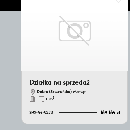
odaj do ulubionych
Dodaj 
Działka na sprzedaż
Dobra (Szczecińska), Mierzyn
2
0 m
169 169 zł
SNS-GS-8273