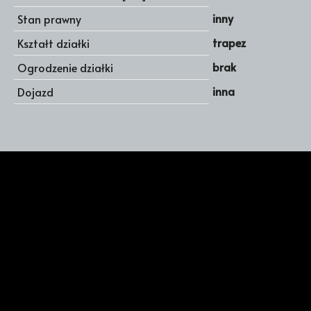
inny
Stan prawny
trapez
Kształt działki
brak
Ogrodzenie działki
inna
Dojazd