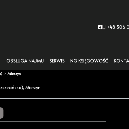
Social link
+48 506 0
OBSŁUGA NAJMU
SERWIS
NG KSIĘGOWOŚĆ
KONTA
a)
Mierzyn
zczecińska), Mierzyn