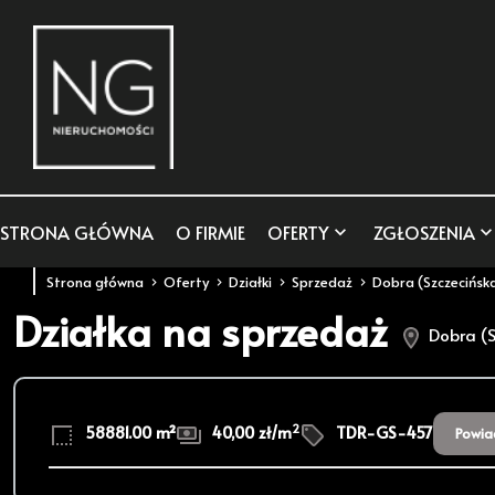
STRONA GŁÓWNA
O FIRMIE
OFERTY
ZGŁOSZENIA
Strona główna
Oferty
Działki
Sprzedaż
Dobra (Szczecińsk
Działka na sprzedaż
Dobra (S
2
58881.00 m²
40,00 zł/m
TDR-GS-457
Powia