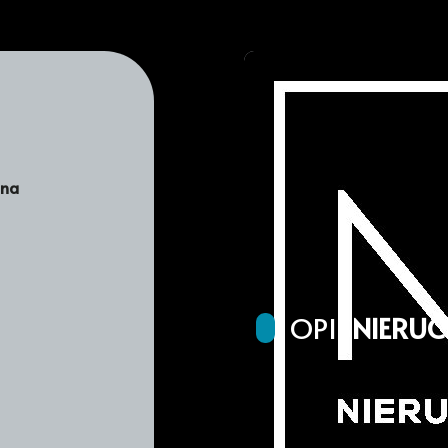
ana
OPIS
NIERU
Oferta sprzedaży działek w