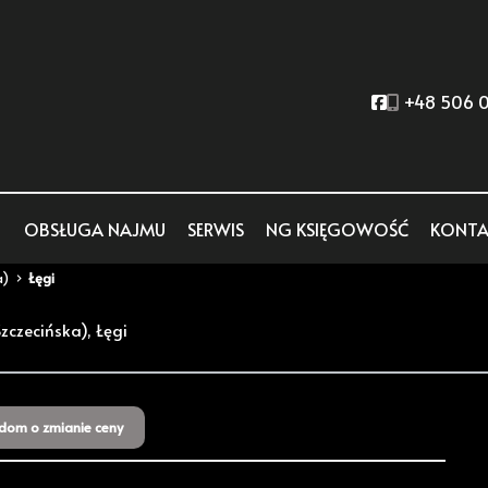
Social link
+48 506 0
OBSŁUGA NAJMU
SERWIS
NG KSIĘGOWOŚĆ
KONTA
a)
Łęgi
zczecińska), Łęgi
dom o zmianie ceny