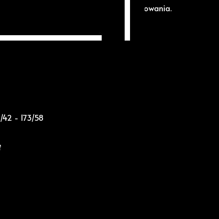
owe. Brak miejscowego planu zagospodarowania.
3/42 - 173/58
ję