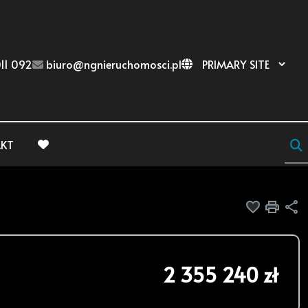
11 092
biuro@ngnieruchomosci.pl
KT
favorite
Dodaj do
Druk
U
2 355 240 zł