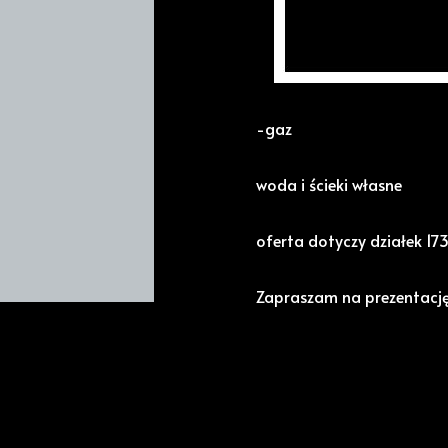
Działki RV oraz pastwisk
Media:
-prąd
-gaz
woda i ścieki własne
oferta dotyczy działek 17
Zapraszam na prezentac