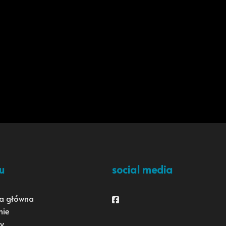
u
social media
a główna
Facebook
mie
y