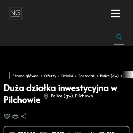
Strona główna
Oferty
Działki
Sprzedaż
Police (gw)
Pilc
Duża działka inwestycyjna w
Police (gw), Pilchowo
Pilchowie
Dodaj do ulubionych
Drukuj
Udostępnij
2