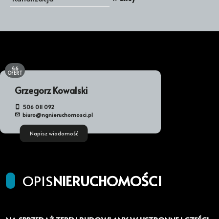
46
OFERT
Grzegorz Kowalski
506 011 092
biuro@ngnieruchomosci.pl
Napisz wiadomość
OPIS
NIERUCHOMOŚCI