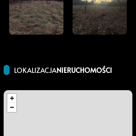
LOKALIZACJA
NIERUCHOMOŚCI
+
−