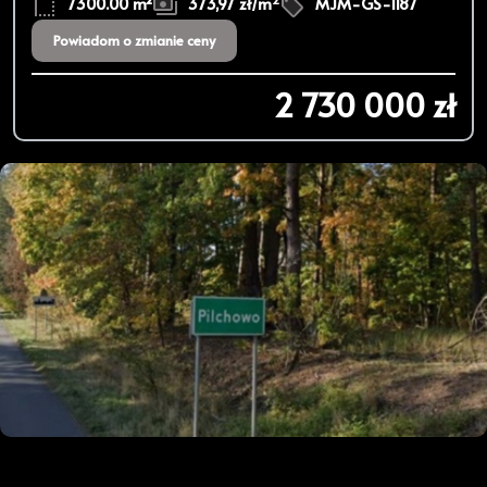
7300.00 m²
373,97 zł/m
MJM-GS-1187
Powiadom o zmianie ceny
2 730 000 zł