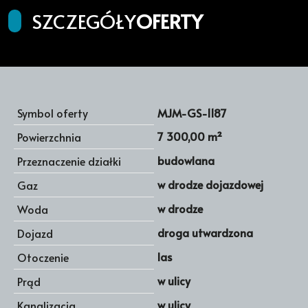
SZCZEGÓŁY
OFERTY
Symbol oferty
MJM-GS-1187
7 300,00 m²
Powierzchnia
budowlana
Przeznaczenie działki
w drodze dojazdowej
Gaz
w drodze
Woda
droga utwardzona
Dojazd
las
Otoczenie
w ulicy
Prąd
w ulicy
Kanalizacja