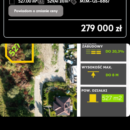
527.00 m²
529,41 zł/m
MTM-GS-6867
Powiadom o zmianie ceny
279 000 zł