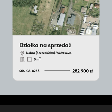
Działka na sprzedaż
Dz
Dobra (Szczecińska), Wołczkowo
2
0 m
 zł
282 900 zł
SNS-GS-8256
SNS