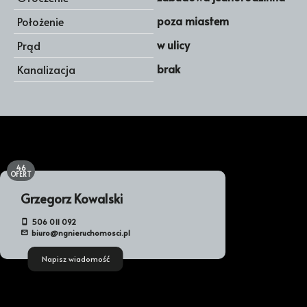
poza miastem
Położenie
w ulicy
Prąd
brak
Kanalizacja
46
OFERT
Grzegorz Kowalski
506 011 092
biuro@ngnieruchomosci.pl
Napisz wiadomość