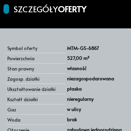
SZCZEGÓŁY
OFERTY
Symbol oferty
MTM-GS-6867
527,00 m²
Powierzchnia
własność
Stan prawny
niezagospodarowana
Zagosp. działki
płaska
Ukształtowanie działki
nieregularny
Kształt działki
w ulicy
Gaz
brak
Woda
zabudowa jednorodzinna
Otoczenie