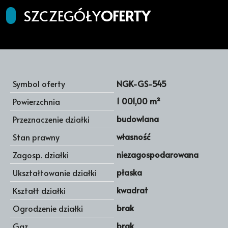
SZCZEGÓŁY
OFERTY
Symbol oferty
NGK-GS-545
1 001,00 m²
Powierzchnia
budowlana
Przeznaczenie działki
własność
Stan prawny
niezagospodarowana
Zagosp. działki
płaska
Ukształtowanie działki
kwadrat
Kształt działki
brak
Ogrodzenie działki
brak
Gaz