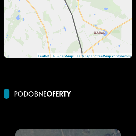
Leaflet
|
© OpenMapTiles
© OpenStreetMap contributors
PODOBNE
OFERTY