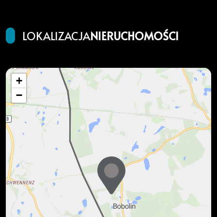
LOKALIZACJA
NIERUCHOMOŚCI
+
−