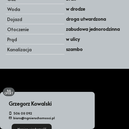
w drodze
Woda
droga utwardzona
Dojazd
zabudowa jednorodzinna
Otoczenie
w ulicy
Prąd
szambo
Kanalizacja
46
OFERT
Grzegorz Kowalski
506 011 092
biuro@ngnieruchomosci.pl
Napisz wiadomość