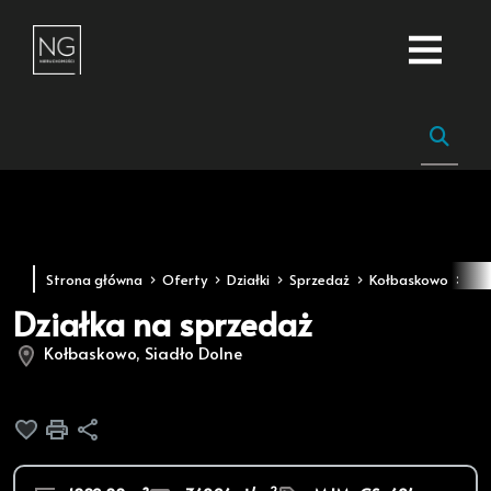
Strona główna
Oferty
Działki
Sprzedaż
Kołbaskowo
Sia
Działka na sprzedaż
Kołbaskowo, Siadło Dolne
Dodaj do ulubionych
Drukuj
Udostępnij
2