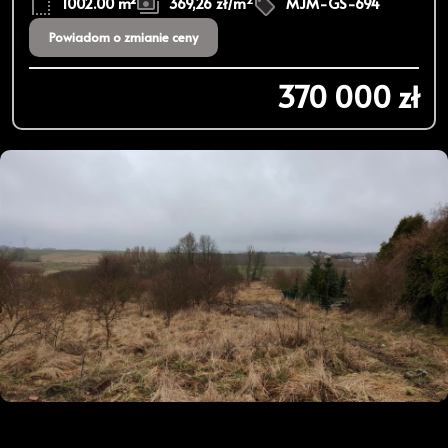
1002.00 m²
369,26 zł/m
MJM-GS-694
Powiadom o zmianie ceny
370 000 zł