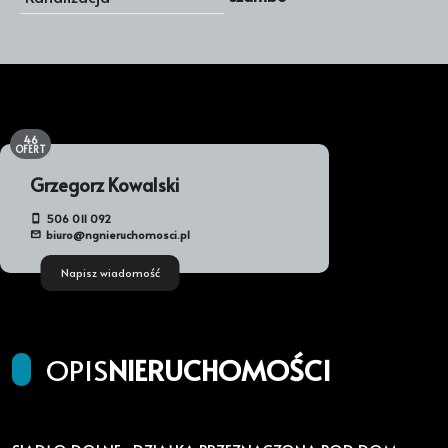
46
OFERT
Grzegorz Kowalski
506 011 092
biuro@ngnieruchomosci.pl
Napisz wiadomość
OPIS
NIERUCHOMOŚCI