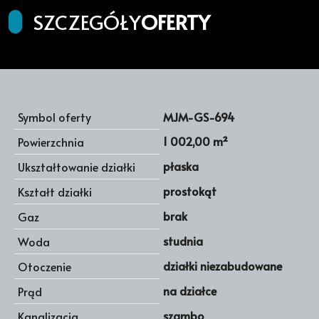
SZCZEGÓŁY
OFERTY
Symbol oferty
MJM-GS-694
1 002,00 m²
Powierzchnia
płaska
Ukształtowanie działki
prostokąt
Kształt działki
brak
Gaz
studnia
Woda
działki niezabudowane
Otoczenie
na działce
Prąd
szambo
Kanalizacja