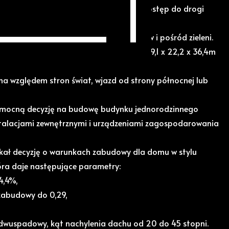
zoną polbrukiem drogą wewnętrzną, a dostęp do drogi
przez odpowiednią służebność w drodze.
lokalizacja, w sąsiedztwie nowych domów i pośród zieleni.
kształt trapezu o wymiarach ok. 28,3 x 39,1 x 22,2 x 36,4m
na względem stron świat, wjazd od strony północnej lub
omocną decyzję na budowę budynku jednorodzinnego
talacjami zewnętrznymi i urządzeniami zagospodarowania
yskał decyzję o warunkach zabudowy dla domu w stylu
óra daje następujące parametry:
4,4%,
 zabudowy do 0,29,
dwuspadowy, kąt nachylenia dachu od 20 do 45 stopni.