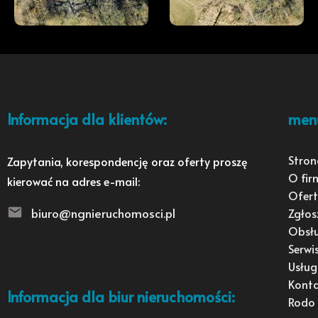
Informacja dla klientów:
men
Stron
Zapytania, korespondencję oraz oferty proszę
O fir
kierować na adres e-mail:
Ofert
biuro@ngnieruchomosci.pl
Zgłos
Obsł
Serwi
Usług
Kont
Informacja dla biur nieruchomości:
Rodo