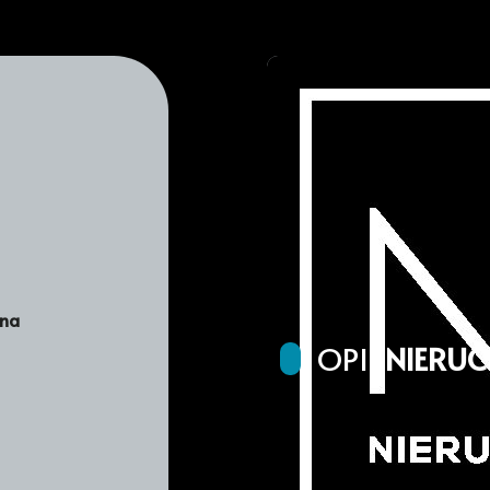
ona
OPIS
NIERU
Przedmiotem oferty jest 
zlokalizowana na nowym 