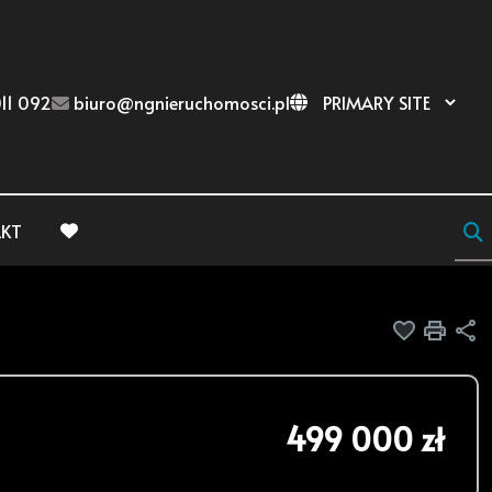
11 092
biuro@ngnieruchomosci.pl
KT
favorite
Dodaj do
Druk
U
499 000 zł