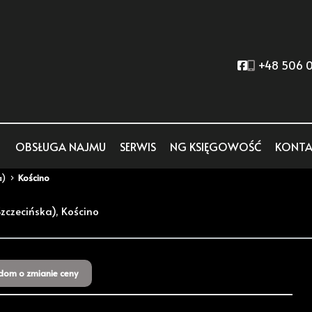
Social link
+48 506 0
OBSŁUGA NAJMU
SERWIS
NG KSIĘGOWOŚĆ
KONTA
a)
Kościno
zczecińska), Kościno
dom o zmianie ceny