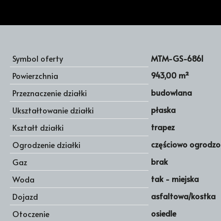
Symbol oferty
MTM-GS-6861
943,00 m²
Powierzchnia
budowlana
Przeznaczenie działki
płaska
Ukształtowanie działki
trapez
Kształt działki
częściowo ogrodz
Ogrodzenie działki
brak
Gaz
tak - miejska
Woda
asfaltowa/kostka
Dojazd
osiedle
Otoczenie