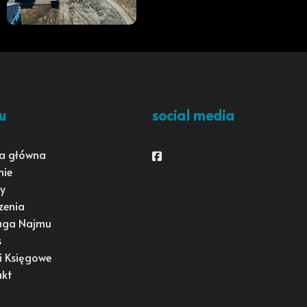
u
social media
a główna
Facebook
mie
y
zenia
uga Najmu
s
i Księgowe
akt