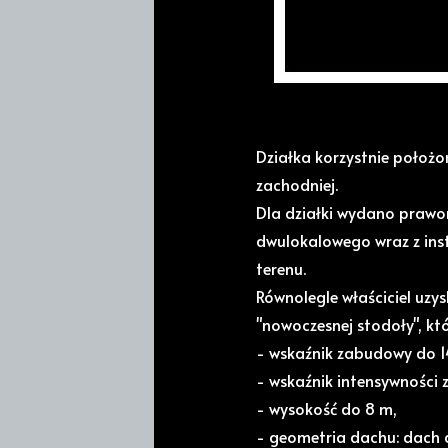
dojazd do działki utward
publicznej zapewniony po
Jest to bardzo przyjemna 
Działka jest narożna i ma 
Działka korzystnie położo
zachodniej.
Dla działki wydano praw
dwulokalowego wraz z ins
terenu.
Równolegle właściciel uz
"nowoczesnej stodoły", kt
- wskaźnik zabudowy do 1
- wskaźnik intensywności
- wysokość do 8 m,
- geometria dachu: dach 