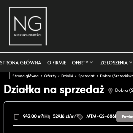
STRONA GŁÓWNA
O FIRMIE
OFERTY
ZGŁOSZENIA
Strona główna
Oferty
Działki
Sprzedaż
Dobra (Szczecińsk
Działka na sprzedaż
Dobra (S
2
943.00 m²
529,16 zł/m
MTM-GS-6861
Powia