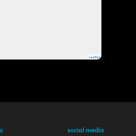
Leaflet
u
social media