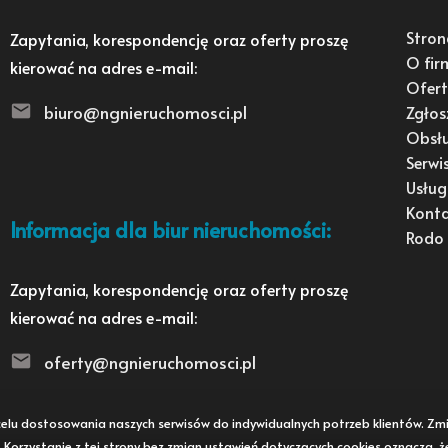
Stron
Zapytania, korespondencję oraz oferty proszę
O fir
kierować na adres e-mail:
Ofert
biuro@ngnieruchomosci.pl
Zgłos
Obsł
Serwi
Usług
Kont
Informacja dla biur nieruchomości:
Rodo
Zapytania, korespondencję oraz oferty proszę
kierować na adres e-mail:
oferty@ngnieruchomosci.pl
 w celu dostosowania naszych serwisów do indywidualnych potrzeb klientów. 
i. Korzystanie z tej strony bez zmian ustawień dotyczących cookies oznacza, 