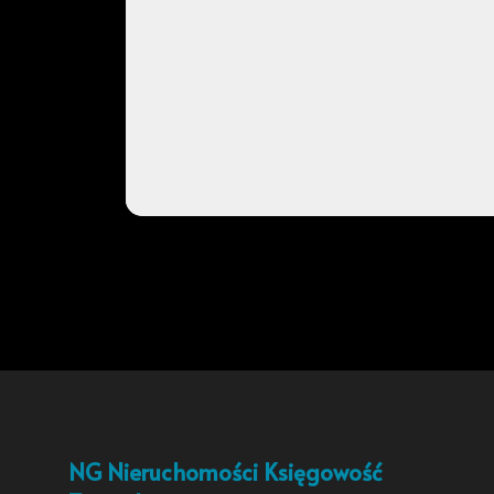
NG Nieruchomości Księgowość