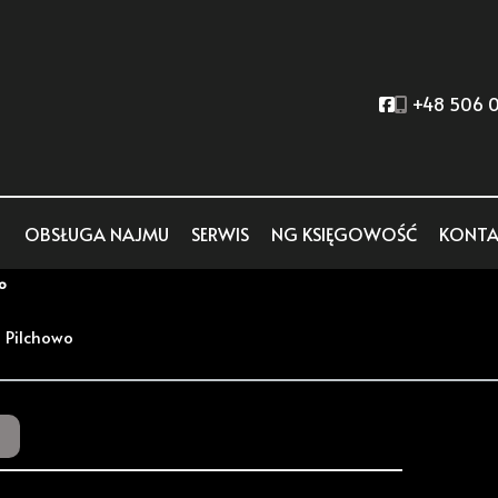
Social link
+48 506 0
OBSŁUGA NAJMU
SERWIS
NG KSIĘGOWOŚĆ
KONTA
o
, Pilchowo