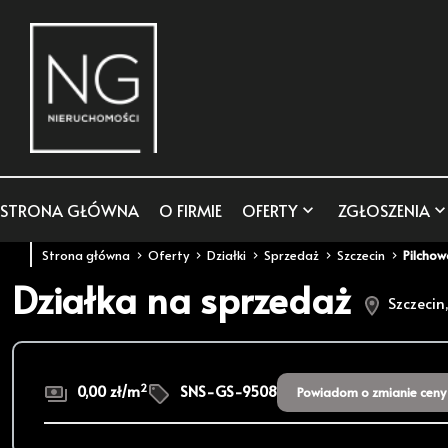
STRONA GŁÓWNA
O FIRMIE
OFERTY
ZGŁOSZENIA
Strona główna
Oferty
Działki
Sprzedaż
Szczecin
Pilchow
Działka na sprzedaż
Szczecin
2
0,00 zł/m
SNS-GS-9508
Powiadom o zmianie ceny