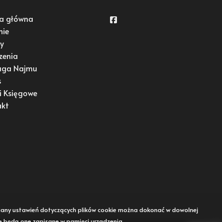
a główna
Facebook
mie
y
zenia
uga Najmu
s
i Księgowe
akt
Zmiany ustawień dotyczących plików cookie można dokonać w dowolnej
że będą one zapisane w pamięci urządzenia.