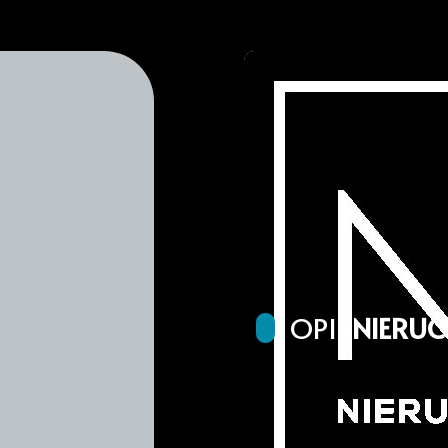
OPIS
NIERU
Działka budowlana położo
dostęp do drogi , uzbroj