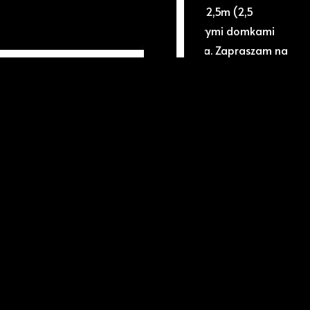
icznie czynna 40%, wysokość zabudowy 12,5m (2,5
padowy. Piękna okolica, zabudowana nowymi domkami
jeziora Głębokie. Oferta godna polecenia. Zapraszam na