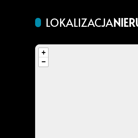
LOKALIZACJA
NIE
+
−