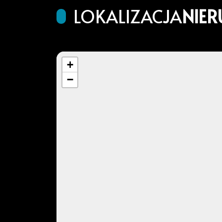
LOKALIZACJA
NIE
+
−