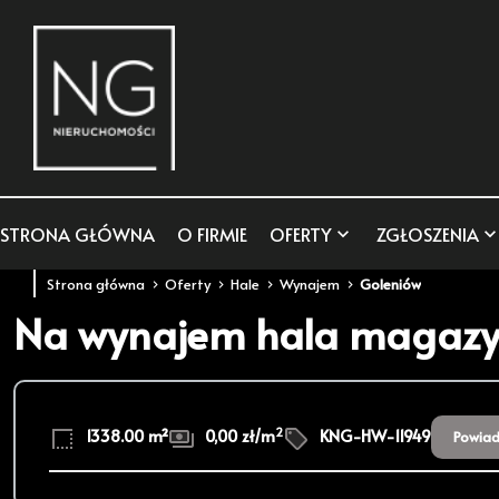
STRONA GŁÓWNA
O FIRMIE
OFERTY
ZGŁOSZENIA
Strona główna
Oferty
Hale
Wynajem
Goleniów
Na wynajem hala magaz
2
1338.00 m²
0,00 zł/m
KNG-HW-11949
Powiad