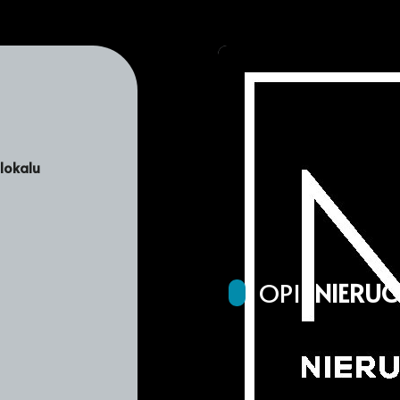
lokalu
OPIS
NIERU
Zapraszam do zapoznania