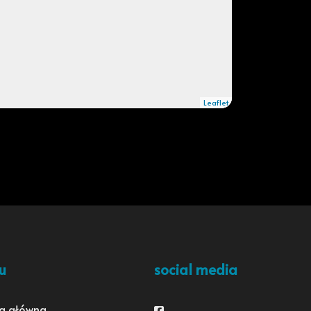
Leaflet
u
social media
a główna
Facebook