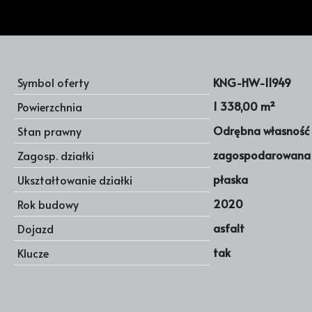
Symbol oferty
KNG-HW-11949
1 338,00 m²
Powierzchnia
Odrębna własność 
Stan prawny
zagospodarowana
Zagosp. działki
płaska
Ukształtowanie działki
2020
Rok budowy
asfalt
Dojazd
tak
Klucze