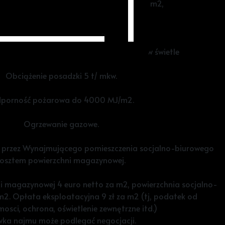
ia - 1338 m2, plus biuro 38 m2 oraz 240 m2,
3 doki i brama z poziomu zero.
nu 22,5 m x 60 m. Wysokość hali 10 m w świetle
Obciążenie posadzki 5 t/ mkw.
porność pożarowa do 4000 MJ/m2.
Ogrzewanie gazowe.
przez Wynajmującego pomieszczenia socjalno-biurowego
osztem powierzchni magazynowej.
i magazynowej 4 euro netto za m2, powierzchnia socjalno-
m2. Opłata eksploatacyjna 9 zł za m2 (tj, podatek od
osci, ochrona, oświetlenie zewnętrzne itd.)
wka najmu może podlegać negocjacji.