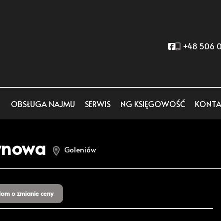
Social link
+48 506 0
OBSŁUGA NAJMU
SERWIS
NG KSIĘGOWOŚĆ
KONTA
ynowa
Goleniów
om o zmianie ceny