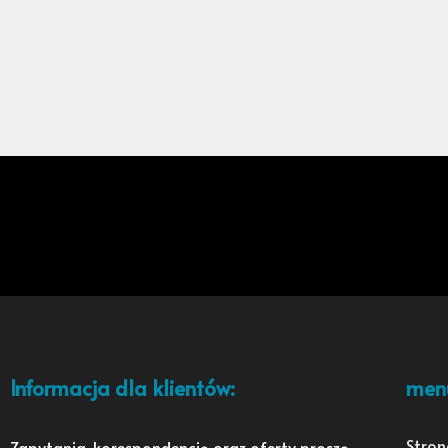
Informacja dla klientów:
men
Stron
Zapytania, korespondencję oraz oferty proszę