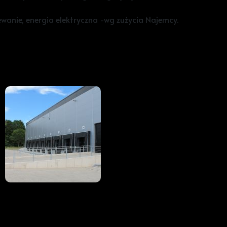
anie, energia elektryczna -wg zużycia Najemcy.