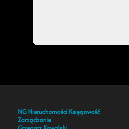
NG Nieruchomości Księgowość
Zarządzanie
Grzegorz Kowalski