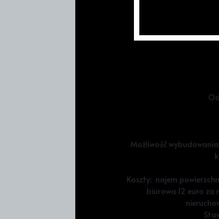
Powierzchn
Wymiary magazy
Od
Możliwość wybudowania 
k
Koszty: najem powierzchn
biurowa 12 euro za 
nieruchom
Sta