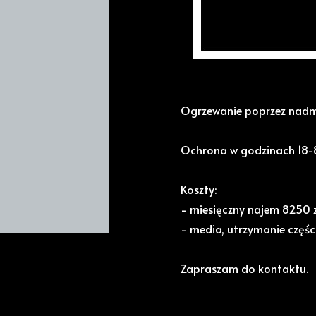
Hala o powierzchni ok.20
Miejsce charakteryzuje m.
umiejscowienia reklam i d
Ogrzewanie poprzez nadmu
Ochrona w godzinach 18-
Koszty:
- miesięczny najem 8250 z
- media, utrzymanie częśc
Zapraszam do kontaktu.