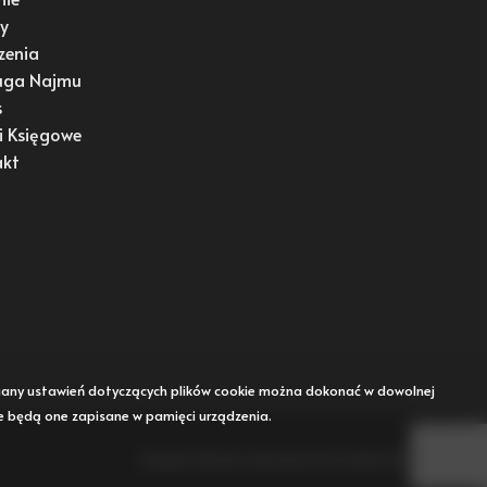
y
zenia
uga Najmu
s
i Księgowe
akt
Zmiany ustawień dotyczących plików cookie można dokonać w dowolnej
że będą one zapisane w pamięci urządzenia.
Program dla biur nieruchomości
Galactica Virgo