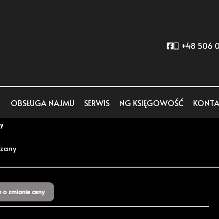
Social link
+48 506 0
OBSŁUGA NAJMU
SERWIS
NG KSIĘGOWOŚĆ
KONTA
y
rzany
 o zmianie ceny