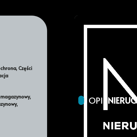
ochrona, Części
acja
, magazynowy,
OPIS
NIERU
zynowy,
POWIERZCHNIA HANDLOWA