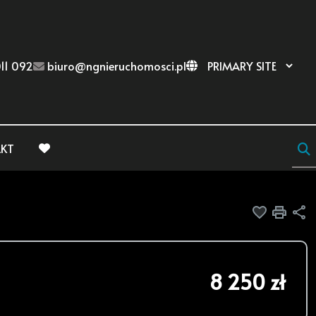
11 092
biuro@ngnieruchomosci.pl
KT
favorite
Dodaj do
Druk
U
8 250 zł