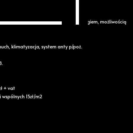
0 m2.
in. się dobrą widocznością, dużym parkingiem, możliwością
obrą strefą dostaw.
ch, klimatyzacja, system anty p/poż.
8.
ł + vat
i wspólnych 15zł/m2