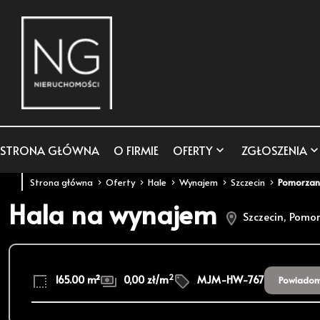
STRONA GŁÓWNA
O FIRMIE
OFERTY
ZGŁOSZENIA
Strona główna
Oferty
Hale
Wynajem
Szczecin
Pomorzan
Hala na wynajem
Szczecin, Pomo
2
165.00 m²
0,00 zł/m
MJM-HW-767
Powiadom