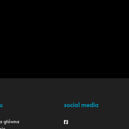
u
social media
a główna
Facebook
mie