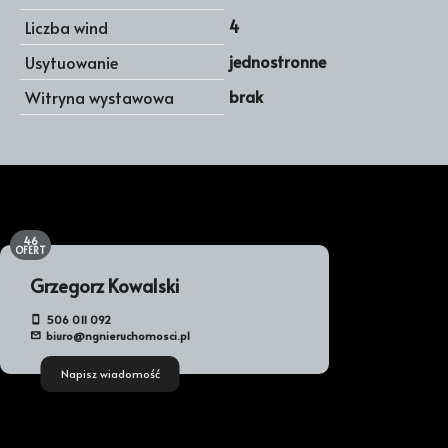
4
Liczba wind
jednostronne
Usytuowanie
brak
Witryna wystawowa
46
OFERT
Grzegorz Kowalski
506 011 092
biuro@ngnieruchomosci.pl
Napisz wiadomość