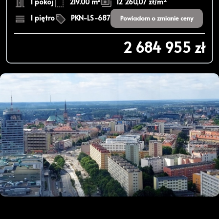
1 pokoj
219.00 m²
12 260,07 zł/m
1 piętro
PKN-LS-687
Powiadom o zmianie ceny
2 684 955 zł