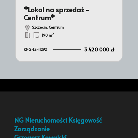
*Lokal na sprzedaż -
Centrum*
Szczecin, Centrum
2
190 m
3 420 000 zł
KNG-LS-11292
NG Nieruchomości Księgowość
Zarządzanie
Grzegorz Kowalski