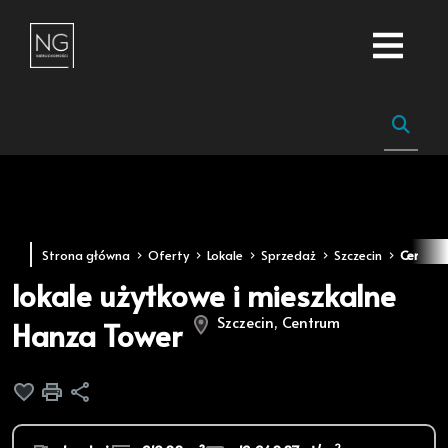
Strona główna
Oferty
Lokale
Sprzedaż
Szczecin
Centru
lokale użytkowe i mieszkalne
Szczecin, Centrum
Hanza Tower
Dodaj do ulubionych
Drukuj
Udostępnij
2