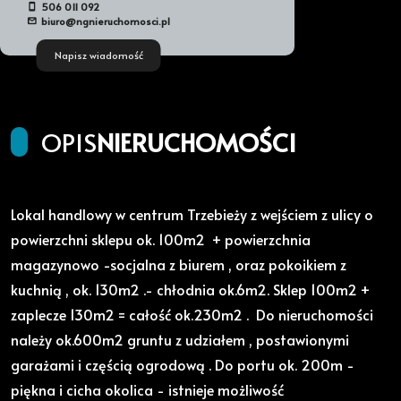
506 011 092
biuro@ngnieruchomosci.pl
Napisz wiadomość
OPIS
NIERUCHOMOŚCI
Lokal handlowy w centrum Trzebieży z wejściem z ulicy o
powierzchni sklepu ok. 100m2 + powierzchnia
magazynowo -socjalna z biurem , oraz pokoikiem z
kuchnią , ok. 130m2 .- chłodnia ok.6m2. Sklep 100m2 +
zaplecze 130m2 = całość ok.230m2 . Do nieruchomości
należy ok.600m2 gruntu z udziałem , postawionymi
garażami i częścią ogrodową . Do portu ok. 200m -
piękna i cicha okolica - istnieje możliwość