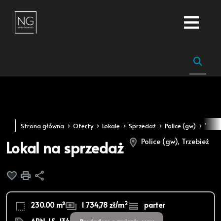
Strona główna
Oferty
Lokale
Sprzedaż
Police (gw)
Trzeb
Police (gw), Trzebież
Lokal na sprzedaż
Dodaj do ulubionych
Drukuj
Udostępnij
2
230.00 m²
1 734,78 zł/m
parter