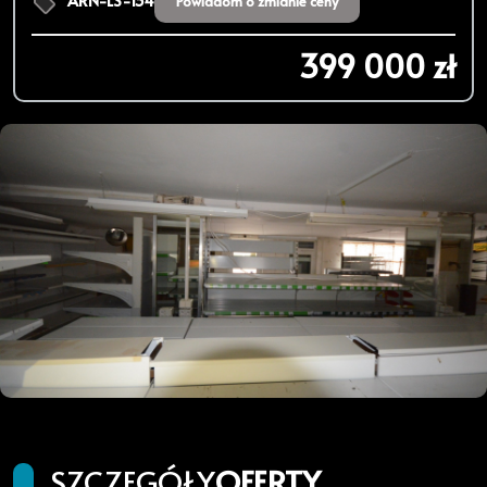
ARN-LS-134
Powiadom o zmianie ceny
399 000 zł
SZCZEGÓŁY
OFERTY