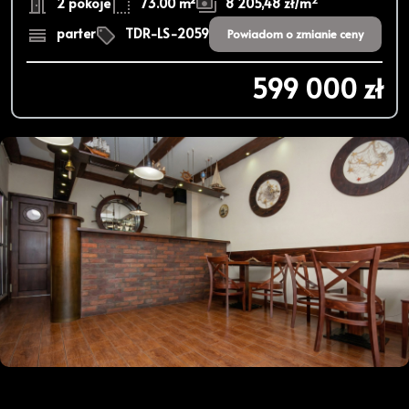
2 pokoje
73.00 m²
8 205,48 zł/m
parter
TDR-LS-2059
Powiadom o zmianie ceny
599 000 zł