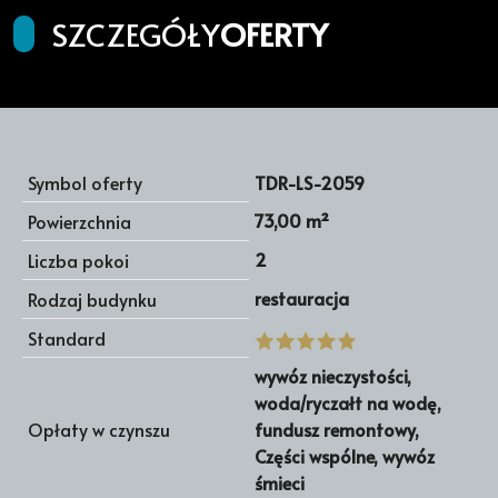
SZCZEGÓŁY
OFERTY
Symbol oferty
TDR-LS-2059
73,00 m²
Powierzchnia
2
Liczba pokoi
restauracja
Rodzaj budynku
Standard
wywóz nieczystości,
woda/ryczałt na wodę,
Opłaty w czynszu
fundusz remontowy,
Części wspólne, wywóz
śmieci