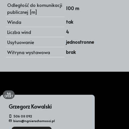
Odległość do komunikacji
100 m
publicznej [m]
tak
Winda
4
Liczba wind
jednostronne
Usytuowanie
brak
Witryna wystawowa
46
OFERT
Grzegorz Kowalski
506 011 092
biuro@ngnieruchomosci.pl