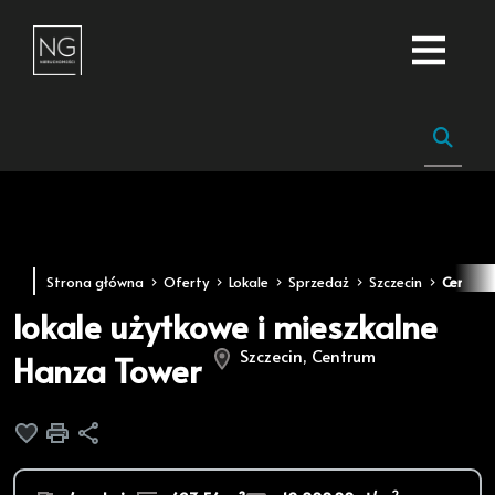
Strona główna
Oferty
Lokale
Sprzedaż
Szczecin
Centru
lokale użytkowe i mieszkalne
Szczecin, Centrum
Hanza Tower
Dodaj do ulubionych
Drukuj
Udostępnij
2