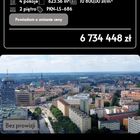
4 pokoje
623.56 m²
10 800,00 zł/m
2 piętro
PKN-LS-686
Powiadom o zmianie ceny
6 734 448 zł
Bez prowizji