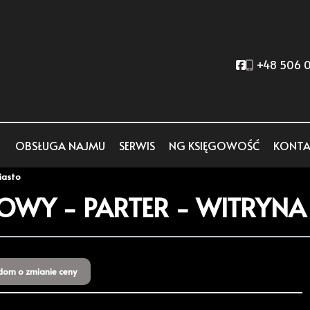
Social link
+48 506 0
OBSŁUGA NAJMU
SERWIS
NG KSIĘGOWOŚĆ
KONTA
iasto
OWY - PARTER - WITRYN
dom o zmianie ceny