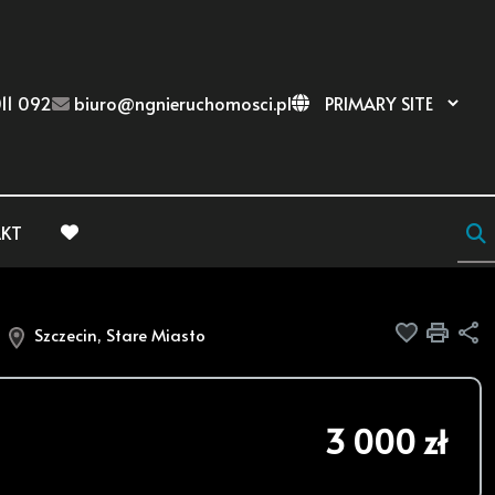
11 092
biuro@ngnieruchomosci.pl
KT
favorite
A
Dodaj do
Druk
U
Szczecin, Stare Miasto
3 000 zł