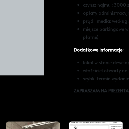
czynsz najmu : 3000 z
opłaty administracyjn
prąd i media: według 
miejsce parkingowe w
płatne)
Dodatkowe informacje:
lokal w stanie dewelo
właściciel otwarty n
szybki termin wydani
ZAPRASZAM NA PREZENTA