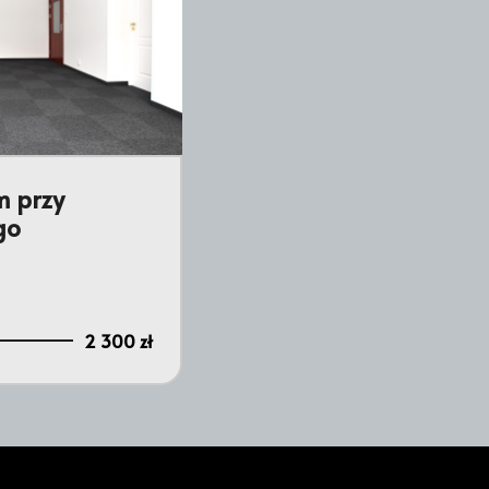
m przy
go
2 300 zł