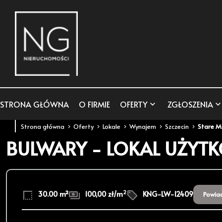
STRONA GŁÓWNA
O FIRMIE
OFERTY
ZGŁOSZENIA
Strona główna
Oferty
Lokale
Wynajem
Szczecin
Stare M
BULWARY - LOKAL UŻYTK
2
30.00 m²
100,00 zł/m
KNG-LW-12409
Powia