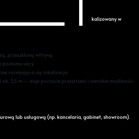
em – Bulwar nad Odrą
l użytkowy o atrakcyjnej ekspozycji, zlokalizowany w
warze nad Odrą.
użą, przeszkloną witryną
z poziomu ulicy
ie rozwijająca się lokalizacja
ok. 3,5 m – daje poczucie przestrzeni i szerokie możliwości
iurową lub usługową (np. kancelaria, gabinet, showroom).