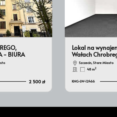
REGO,
Lokal na wynaje
 - BIURA
Wałach Chrobre
asto
Szczecin, Stare Miasto
2
48 m
2 500 zł
KNG-LW-12466