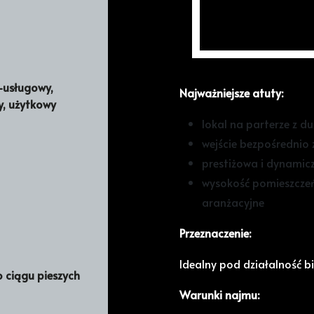
Lokal użytkowy na wynaj
Oferujemy na wynajem loka
nowej inwestycji przy bul
-usługowy,
Najważniejsze atuty:
y, użytkowy
lokal na parterze z d
wejście bezpośrednio 
prestiżowa i dynamiczn
wysokość pomieszczeń 
aranżacyjne
Przeznaczenie:
Idealny pod działalność b
 ciągu pieszych
Warunki najmu: