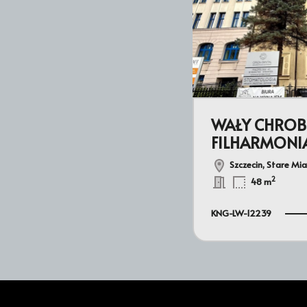
WAŁY CHROB
FILHARMONIA
Szczecin, Stare Mi
2
48 m
KNG-LW-12239