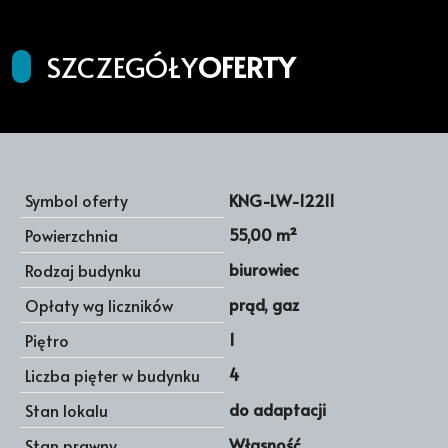
SZCZEGÓŁY
OFERTY
Symbol oferty
KNG-LW-12211
55,00 m²
Powierzchnia
biurowiec
Rodzaj budynku
prąd, gaz
Opłaty wg liczników
1
Piętro
4
Liczba pięter w budynku
do adaptacji
Stan lokalu
Własność
Stan prawny