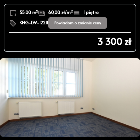
2
55.00 m²
60,00 zł/m
1 piętro
KNG-LW-12211
Powiadom o zmianie ceny
3 300 zł