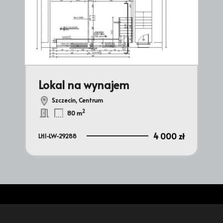
Lokal na wynajem
Lo
Szczecin, Centrum
2
80 m
 zł
4 000 zł
LH1-LW-29288
LH1