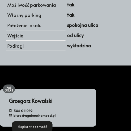
tak
Możliwość parkowania
tak
Własny parking
spokojna ulica
Położenie lokalu
od ulicy
Wejście
wykładzina
Podłogi
46
OFERT
Grzegorz Kowalski
506 011 092
biuro@ngnieruchomosci.pl
Napisz wiadomość