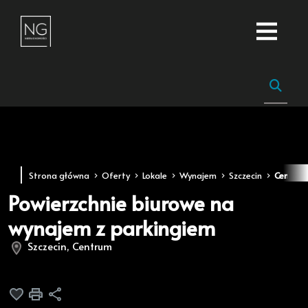
Strona główna
Oferty
Lokale
Wynajem
Szczecin
Centru
Powierzchnie biurowe na
wynajem z parkingiem
Szczecin, Centrum
Dodaj do ulubionych
Drukuj
Udostępnij