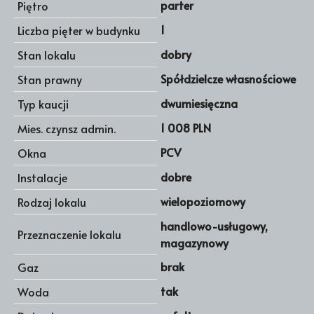
parter
Piętro
1
Liczba pięter w budynku
dobry
Stan lokalu
Spółdzielcze własnościowe
Stan prawny
dwumiesięczna
Typ kaucji
1 008 PLN
Mies. czynsz admin.
PCV
Okna
dobre
Instalacje
wielopoziomowy
Rodzaj lokalu
handlowo-usługowy,
Przeznaczenie lokalu
magazynowy
brak
Gaz
tak
Woda