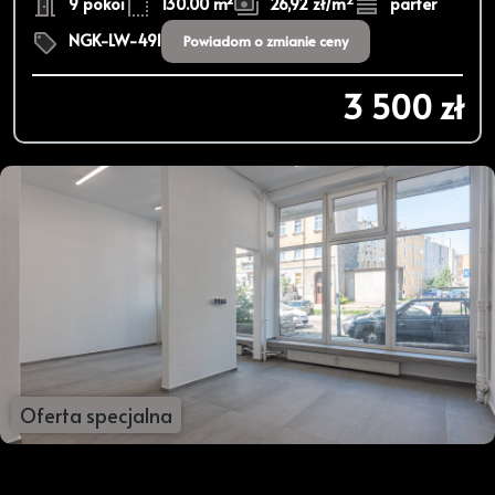
9 pokoi
130.00 m²
26,92 zł/m
parter
NGK-LW-491
Powiadom o zmianie ceny
3 500 zł
Oferta specjalna