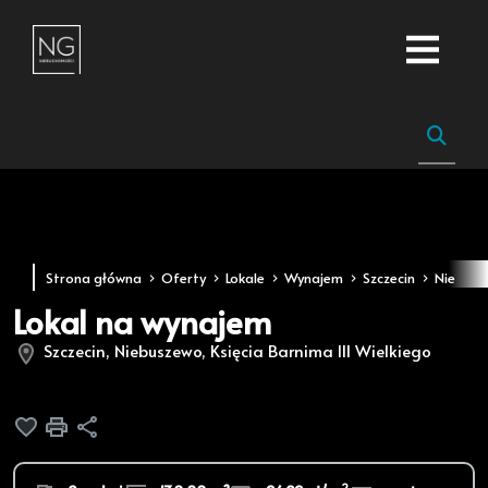
Strona główna
Oferty
Lokale
Wynajem
Szczecin
Niebusz
Lokal na wynajem
Szczecin, Niebuszewo, Księcia Barnima III Wielkiego
Dodaj do ulubionych
Drukuj
Udostępnij
2