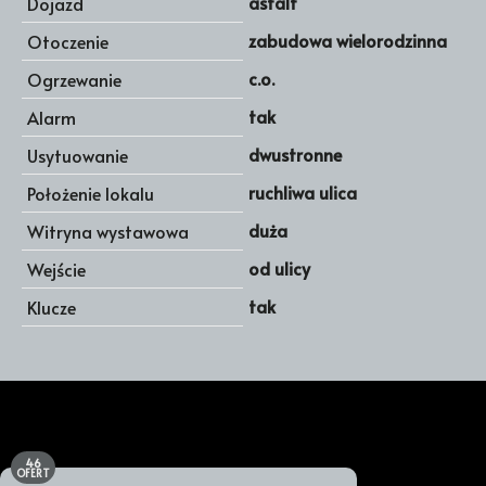
asfalt
Dojazd
zabudowa wielorodzinna
Otoczenie
c.o.
Ogrzewanie
tak
Alarm
dwustronne
Usytuowanie
ruchliwa ulica
Położenie lokalu
duża
Witryna wystawowa
od ulicy
Wejście
tak
Klucze
46
OFERT