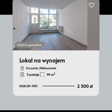
Dodaj do ulub
Oferta specjalna
Lokal na wynajem
Szczecin, Niebuszewo
2
3 pokoje
49 m
2 500 zł
NGK-LW-490