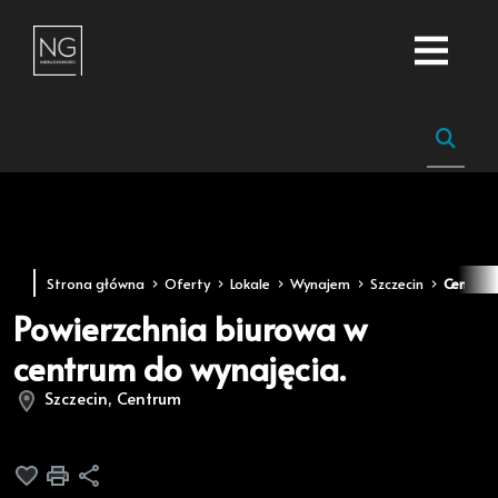
Strona główna
Oferty
Lokale
Wynajem
Szczecin
Centru
Powierzchnia biurowa w
centrum do wynajęcia.
Szczecin, Centrum
Dodaj do ulubionych
Drukuj
Udostępnij