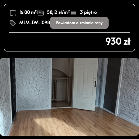
2
16.00 m²
58,12 zł/m
3 piętro
MJM-LW-1098
Powiadom o zmianie ceny
930 zł