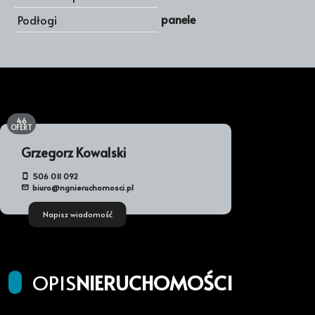
panele
Podłogi
46
OFERT
Grzegorz Kowalski
506 011 092
biuro@ngnieruchomosci.pl
Napisz wiadomość
OPIS
NIERUCHOMOŚCI