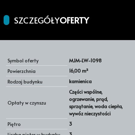
SZCZEGÓŁY
OFERTY
Symbol oferty
MJM-LW-1098
16,00 m²
Powierzchnia
kamienica
Rodzaj budynku
Części wspólne,
ogrzewanie, prąd,
Opłaty w czynszu
sprzątanie, woda ciepła,
wywóz nieczystości
3
Piętro
3
Liczba pięter w budynku