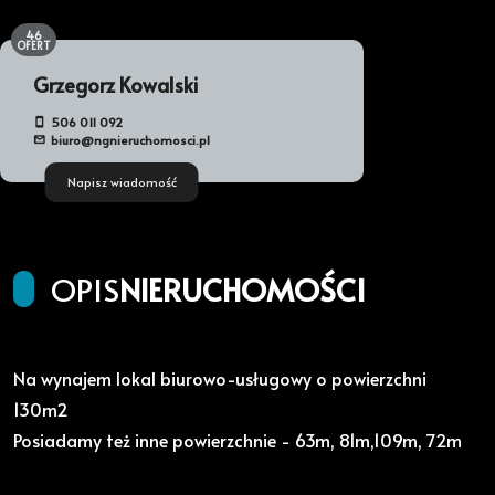
46
OFERT
Grzegorz Kowalski
506 011 092
biuro@ngnieruchomosci.pl
Napisz wiadomość
OPIS
NIERUCHOMOŚCI
Na wynajem lokal biurowo-usługowy o powierzchni
130m2
Posiadamy też inne powierzchnie - 63m, 81m,109m, 72m