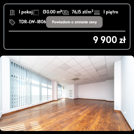
2
1 pokoj
130.00 m²
76,15 zł/m
1 piętro
TDR-LW-1806
Powiadom o zmianie ceny
9 900 zł