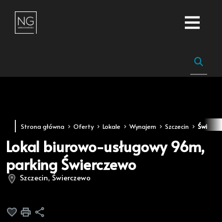
Strona główna
Oferty
Lokale
Wynajem
Szczecin
Świercz
Lokal biurowo-usługowy 96m,
parking Świerczewo
Szczecin, Świerczewo
Dodaj do ulubionych
Drukuj
Udostępnij