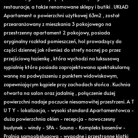
restauracje, a także renomowane sklepy i butiki . UKŁAD
Apartament o powierzchni użytkowej 63m2 , został
przearanżowany z mieszkania 3 pokojowego na
przestrzenny apartament 2 pokojowy, posiada
oryginalny rozkład pomieszczeń, hol prowadzący do
części dziennej jak również do strefy nocnej po przez
przejściową łazienkę , która wychodzi na luksusową
sypialnię która posiada zaprojektowana spektakularną
wannę na podwyższeniu z punktem widowiskowym,
zapewniającym kąpiele przy zachodach słońca . Kuchnia
otwarta na salon oraz jadalnię , połączenie dużej
powierzchni nadaje poczucie niesamowitej przestrzeni. A T
U T Y - lokalizacja, - wysoki standard Apartamentowca -
duża powierzchnia okien - recepcja - nowoczesny
budynek - windy - SPA - Sauna - Kompleks basenów -
Pralnia samoobsługowa - wygodne i przestronne klatki