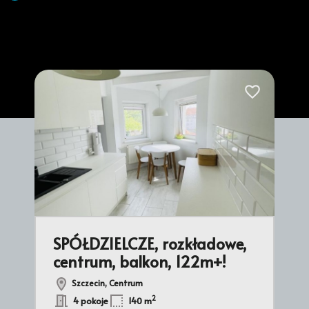
Dodaj do ulubionych
Dodaj do ulub
SPÓŁDZIELCZE, rozkładowe,
A
centrum, balkon, 122m+!
ba
Szczecin, Centrum
2
4 pokoje
140 m