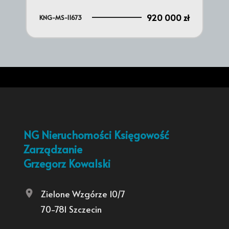
 zł
920 000 zł
KNG-MS-11673
KNG
NG Nieruchomości Księgowość
Zarządzanie
Grzegorz Kowalski
Zielone Wzgórze 10/7
70-781 Szczecin