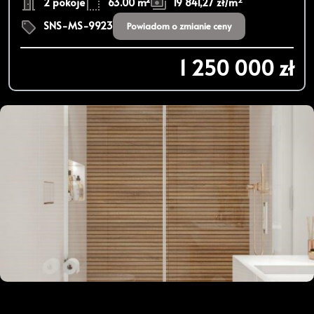
2 pokoje
63.00 m²
19 841,27 zł/m
SNS-MS-9923
Powiadom o zmianie ceny
1 250 000 zł