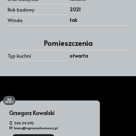
2021
Rok budowy
tak
Winda
Pomieszczenia
Typ kuchni
otwarta
46
OFERT
Grzegorz Kowalski
506 011 092
biuro@ngnieruchomosci.pl