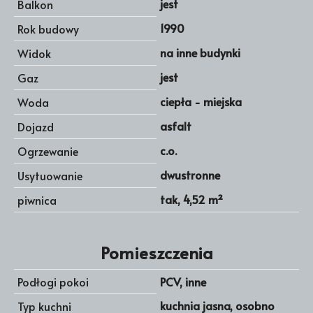
jest
Balkon
1990
Rok budowy
na inne budynki
Widok
jest
Gaz
ciepła - miejska
Woda
asfalt
Dojazd
c.o.
Ogrzewanie
dwustronne
Usytuowanie
tak, 4,52 m²
piwnica
Pomieszczenia
Podłogi pokoi
PCV, inne
kuchnia jasna, osobno
Typ kuchni