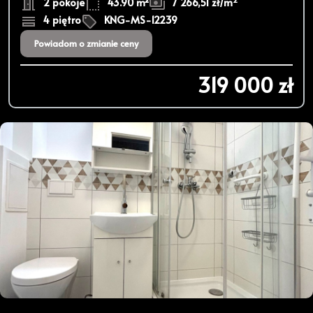
2 pokoje
43.90 m²
7 266,51 zł/m
4 piętro
KNG-MS-12239
Powiadom o zmianie ceny
319 000 zł