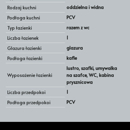
oddzielna i widna
Rodzaj kuchni
PCV
Podłoga kuchni
razem z wc
Typ łazienki
1
Liczba łazienek
glazura
Glazura łazienki
kafle
Podłoga łazienki
lustro, szafki, umywalka
Wyposażenie łazienki
na szafce, WC, kabina
prysznicowa
1
Liczba przedpokoi
PCV
Podłoga przedpokoi