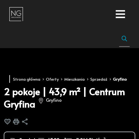
Strona główna
Oferty
Mieszkania
Sprzedaż
Gryfino
2 pokoje | 43,9 m² | Centrum
Gryfino
Gryfina
Dodaj do ulubionych
Drukuj
Udostępnij
2