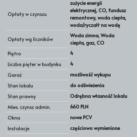
zużycie energii
elektrycznej, CO, fundusz
Opłaty w czynszu
remontowy, woda ciepła,
woda/ryczałt na wodę
Woda zimna, Woda
Opłaty wg liczników
ciepła, gaz, CO
4
Piętro
4
Liczba pięter w budynku
możliwość wykupu
Garaż
do odświeżenia
Stan lokalu
Odrębna własność lokalu
Stan prawny
660 PLN
Mies. czynsz admin.
nowe PCV
Okna
częściowo wymienione
Instalacje