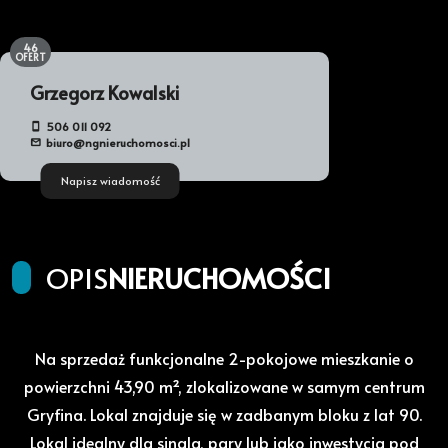
46
OFERT
Grzegorz Kowalski
506 011 092
biuro@ngnieruchomosci.pl
Napisz wiadomość
OPIS
NIERUCHOMOŚCI
Na sprzedaż funkcjonalne 2-pokojowe mieszkanie o
powierzchni 43,90 m², zlokalizowane w samym centrum
Gryfina. Lokal znajduje się w zadbanym bloku z lat 90.
Lokal idealny dla singla, pary lub jako inwestycja pod