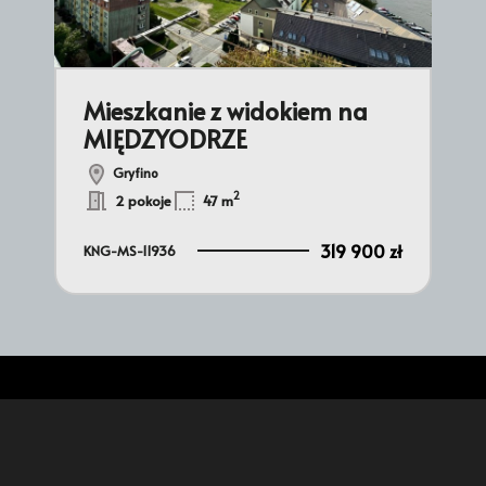
ie
Mieszkanie z widokiem na
2 
MIĘDZYODRZE
Ta
Gryfino
2
2 pokoje
47 m
 zł
319 900 zł
KNG-MS-11936
KNG