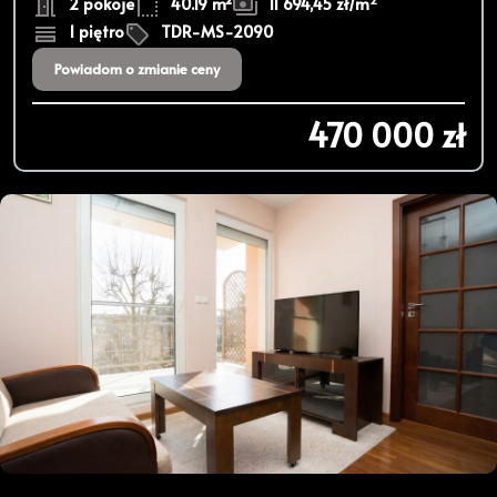
2 pokoje
40.19 m²
11 694,45 zł/m
1 piętro
TDR-MS-2090
Powiadom o zmianie ceny
470 000 zł