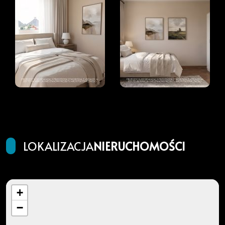
LOKALIZACJA
NIERUCHOMOŚCI
+
−