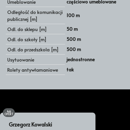
częściowo umeblowane
Umeblowanie
Odległość do komunikacji
100 m
publicznej [m]
50 m
Odl. do sklepu [m]
500 m
Odl. do szkoły [m]
500 m
Odl. do przedszkola [m]
jednostronne
Usytuowanie
tak
Rolety antywłamaniowe
46
OFERT
Grzegorz Kowalski