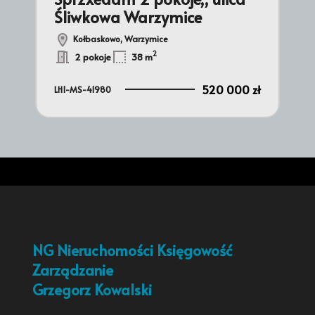
Śliwkowa Warzymice
Kołbaskowo, Warzymice
2
2 pokoje
38 m
520 000 zł
LH1-MS-41980
NG Nieruchomości Księgowość
Zarządzanie
Grzegorz Kowalski