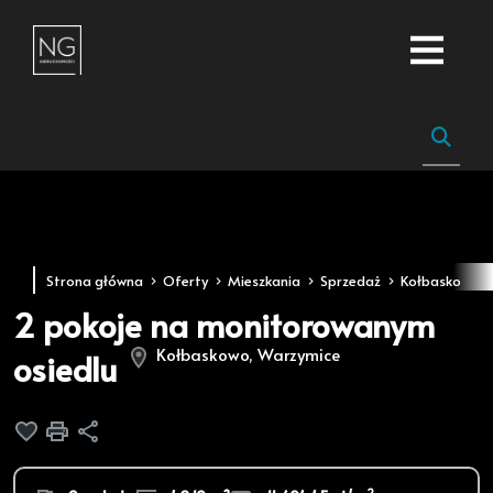
Strona główna
Oferty
Mieszkania
Sprzedaż
Kołbaskowo
2 pokoje na monitorowanym
Kołbaskowo, Warzymice
osiedlu
Dodaj do ulubionych
Drukuj
Udostępnij
2