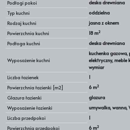
deska drewniana
Podłogi pokoi
oddzielna
Typ kuchni
jasna z oknem
Rodzaj kuchni
2
18 m
Powierzchnia kuchni
deska drewniana
Podłoga kuchni
kuchenka gazowa, p
Wyposażenie kuchni
elektryczny, meble
wymiar
1
Liczba łazienek
2
6 m
Powierzchnia łazienki [m2]
glazura
Glazura łazienki
umywalka, wanna,
Wyposażenie łazienki
1
Liczba przedpokoi
2
6 m
Powierzchnia przedpokoi