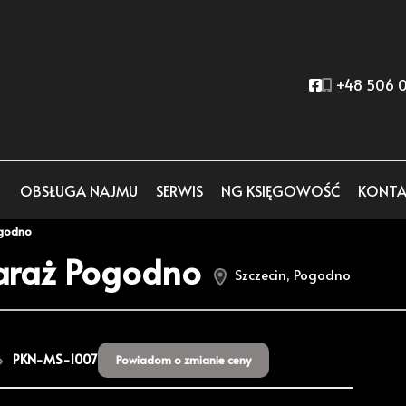
Social link
+48 506 0
OBSŁUGA NAJMU
SERWIS
NG KSIĘGOWOŚĆ
KONTA
godno
garaż Pogodno
Szczecin, Pogodno
PKN-MS-1007
Powiadom o zmianie ceny