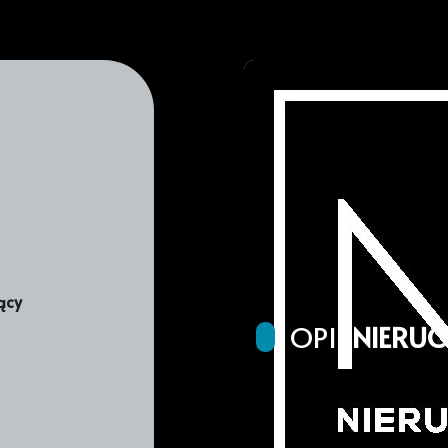
ący
OPIS
NIERU
Mieszkanie 3 pokojowe o p
na Pogodnie z lat 30tych 