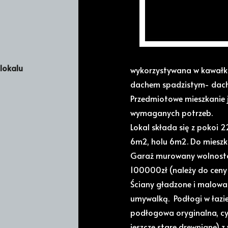
Budynek składa się z part
poziomie powyżej piwnicy 
powierzchni 659m2. Na dzi
lokalu
wykorzystywana w kawałkac
dachem spadzistym- dach
Przedmiotowe mieszkanie j
wymaganych potrzeb.
Lokal składa się z pokoi 2
6m2, holu 6m2. Do mieszka
Garaż murowany wolnostoj
100000zł (należy do ceny
Ściany gładzone i malowan
umywalką. Podłogi w łazi
podłogowa oryginalna, cy
jeszcze stare drewniane) 