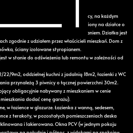
eru, piętra, poddasza użytkowego i piwnicy, na każdym
jest oddzielne mieszkanie. Dom posadowiony na działce o
ałce garaż sprzedawany razem z mieszkaniem. Działka jest
h zgodnie z udziałem przez właścicieli mieszkań. Dom z
ówka, ściany izolowane styropianem.
est w stanie do odświeżenia lub remontu w zależności od
2/22/9m2, oddzielnej kuchni z jadalnią 18m2, łazienki z WC
nia przynależą 3 piwnicy o łącznej powierzchni 30m2.
ący obligacyjnie nabywany z mieszkaniem w cenie
 mieszkania dodać cenę garażu).
e, w łazience w glazurze. Łazienka z wanną, sedesem,
ence z terakoty, w pozostałych pomieszczeniach deska
klinowana i lakierowana. Okna PCV (w jednym pokoju
z wystawą na południe i północ, z widokami na spokojną