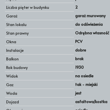
2
Liczba pięter w budynku
garaż murowany
Garaż
do odświeżenia
Stan lokalu
Odrębna własność 
Stan prawny
PCV
Okna
dobre
Instalacje
brak
Balkon
1930
Rok budowy
na osiedle
Widok
tak - miejski
Gaz
jest
Woda
asfaltowa/kostka
Dojazd