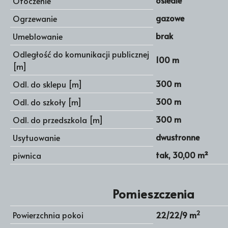
osiedle
Otoczenie
gazowe
Ogrzewanie
brak
Umeblowanie
Odległość do komunikacji publicznej
100 m
[m]
300 m
Odl. do sklepu [m]
300 m
Odl. do szkoły [m]
300 m
Odl. do przedszkola [m]
dwustronne
Usytuowanie
tak, 30,00 m²
piwnica
Pomieszczenia
2
Powierzchnia pokoi
22/22/9 m