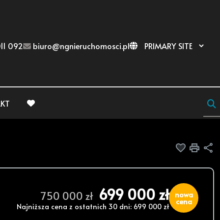
11 092
biuro@ngnieruchomosci.pl
KT
favorite
Dodaj do
Druk
U
699 000 zł
750 000 zł
nowa
cena
Najniższa cena z ostatnich 30 dni: 699 000 zł