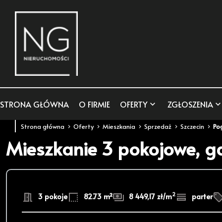
STRONA GŁÓWNA
O FIRMIE
OFERTY
ZGŁOSZENIA
Strona główna
Oferty
Mieszkania
Sprzedaż
Szczecin
Po
Mieszkanie 3 pokojowe, 
2
3 pokoje
82.73 m²
8 449,17 zł/m
parter