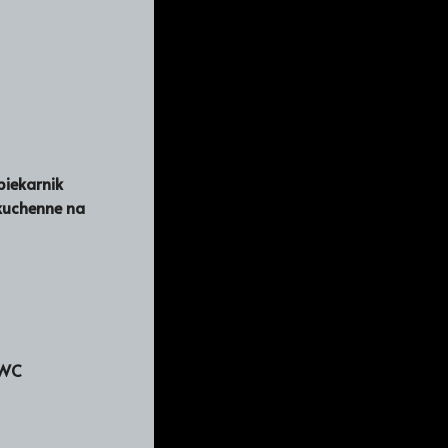
iekarnik
 kuchenne na
 WC