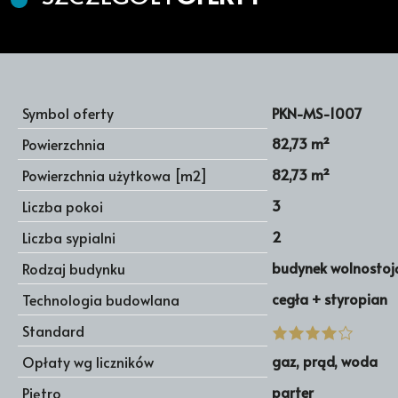
Symbol oferty
PKN-MS-1007
82,73 m²
Powierzchnia
82,73 m²
Powierzchnia użytkowa [m2]
3
Liczba pokoi
2
Liczba sypialni
budynek wolnostoj
Rodzaj budynku
cegła + styropian
Technologia budowlana
Standard
gaz, prąd, woda
Opłaty wg liczników
parter
Piętro