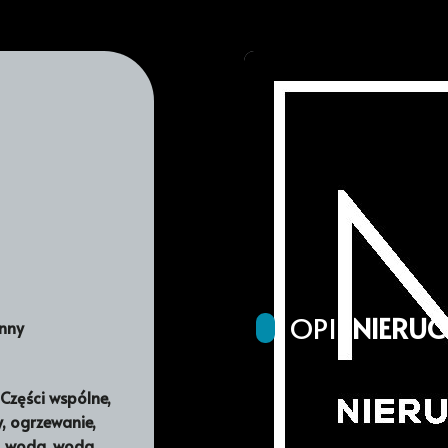
OPIS
NIERU
inny
Części wspólne,
Przestrzeń z char
, ogrzewanie,
e, woda, woda