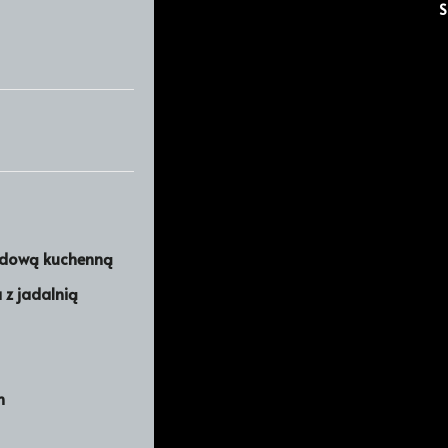
S
udową kuchenną
z jadalnią
m