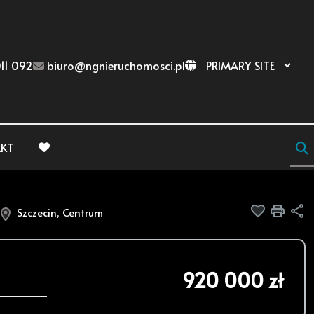
11 092
biuro@ngnieruchomosci.pl
KT
favorite
Dodaj do
Druk
U
Szczecin, Centrum
920 000 zł