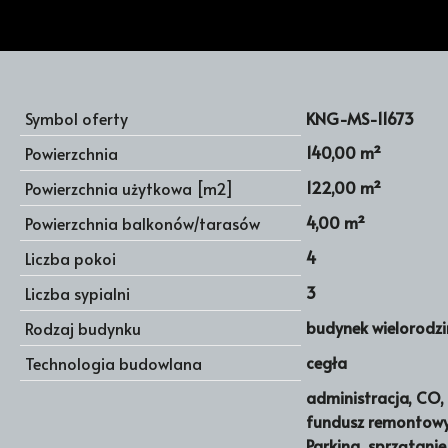
Symbol oferty
KNG-MS-11673
140,00 m²
Powierzchnia
122,00 m²
Powierzchnia użytkowa [m2]
4,00 m²
Powierzchnia balkonów/tarasów
4
Liczba pokoi
3
Liczba sypialni
budynek wielorodz
Rodzaj budynku
cegła
Technologia budowlana
administracja, CO, 
fundusz remontowy
Parking, sprzątani