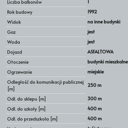
1
Liczba balkonów
1992
Rok budowy
na inne budynki
Widok
jest
Gaz
jest
Woda
ASFALTOWA
Dojazd
budynki mieszkalne
Otoczenie
miejskie
Ogrzewanie
Odległość do komunikacji publicznej
250 m
[m]
300 m
Odl. do sklepu [m]
400 m
Odl. do szkoły [m]
400 m
Odl. do przedszkola [m]