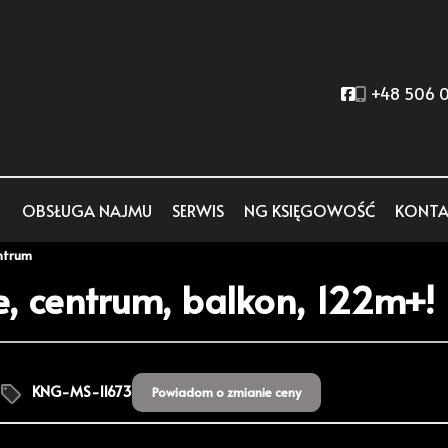
Social link
+48 506 0
OBSŁUGA NAJMU
SERWIS
NG KSIĘGOWOŚĆ
KONTA
ntrum
, centrum, balkon, 122m+!
KNG-MS-11673
Powiadom o zmianie ceny