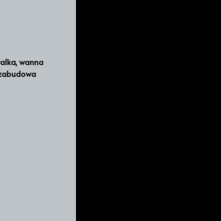
walka, wanna
 zabudowa