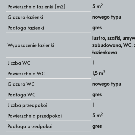
2
5 m
Powierzchnia łazienki [m2]
nowego typu
Glazura łazienki
gres
Podłoga łazienki
lustro, szafki, umy
Wyposażenie łazienki
zabudowana, WC,
łazienkowa
1
Liczba WC
2
1,5 m
Powierzchnia WC
nowego typu
Glazura WC
gres
Podłoga WC
1
Liczba przedpokoi
2
5 m
Powierzchnia przedpokoi
gres
Podłoga przedpokoi