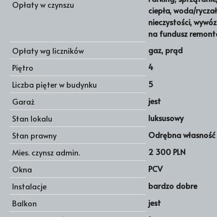
Opłaty w czynszu
ciepła, woda/rycza
nieczystości, wywóz 
na fundusz remon
gaz, prąd
Opłaty wg liczników
4
Piętro
5
Liczba pięter w budynku
jest
Garaż
luksusowy
Stan lokalu
Odrębna własność 
Stan prawny
2 300 PLN
Mies. czynsz admin.
PCV
Okna
bardzo dobre
Instalacje
jest
Balkon