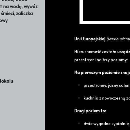
Na sprzedaż wyjątkowe,
niec
łt na wodę, wywóz
zaadaptowanego poddasza
śmieci, zaliczka
miejsca do rekreacji, spaceró
towy
SPÓŁDZIELCZE WŁASNOŚCIOW
Unii Europejskiej
(можливість
Nieruchomość została
urządz
przestrzeni na trzy poziomy:
Na pierwszym poziomie znajd
lokalu
przestronny, jasny salon 
kuchnia z nowoczesną za
Drugi poziom to:
dwie wygodne sypialnie,