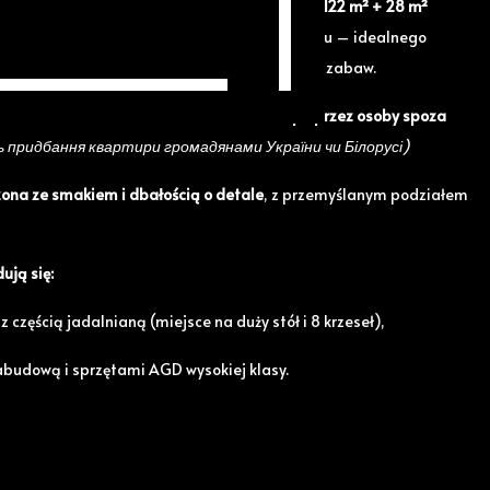
odzienne mieszkanie o powierzchni użytkowej 122 m² + 28 m²
, położone w sercu miasta, w sąsiedztwie parku – idealnego
w, korzystania z siłowni zewnętrznej czy placu zabaw.
E PRAWO DO LOKALU – możliwość zakupu przez osoby spoza
 придбання квартири громадянами України чи Білорусі)
ona ze smakiem i dbałością o detale
, z przemyślanym podziałem
ują się:
z częścią jadalnianą (miejsce na duży stół i 8 krzeseł),
budową i sprzętami AGD wysokiej klasy.