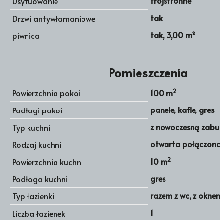
trójstronne
Usytuowanie
tak
Drzwi antywłamaniowe
tak, 3,00 m²
piwnica
Pomieszczenia
2
Powierzchnia pokoi
100 m
panele, kafle, gres
Podłogi pokoi
z nowoczesną zab
Typ kuchni
otwarta połączona 
Rodzaj kuchni
2
10 m
Powierzchnia kuchni
gres
Podłoga kuchni
razem z wc, z okne
Typ łazienki
1
Liczba łazienek