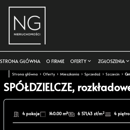
STRONA GŁÓWNA
O FIRMIE
OFERTY
ZGŁOSZENIA
Strona główna
Oferty
Mieszkania
Sprzedaż
Szczecin
Ce
SPÓŁDZIELCZE, rozkładowe
2
4 pokoje
140.00 m²
6 571,43 zł/m
4 piętro