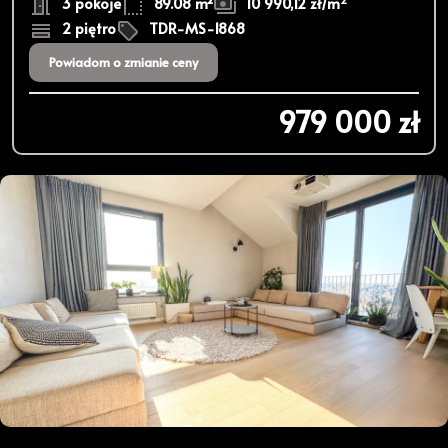
3 pokoje
89.08 m²
10 990,12 zł/m
2 piętro
TDR-MS-1868
Powiadom o zmianie ceny
979 000 zł