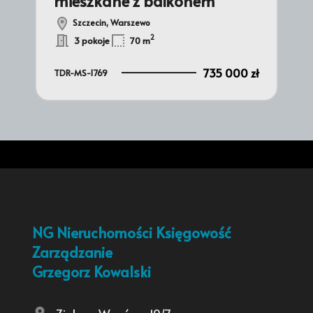
mieszkane z balkonem
og
Szczecin, Warszewo
2
3 pokoje
70 m
 zł
735 000 zł
TDR-MS-1769
TDR
NG Nieruchomości Księgowość
Zarządzanie
Grzegorz Kowalski