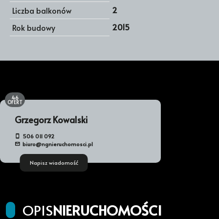
2
Liczba balkonów
2015
Rok budowy
46
OFERT
Grzegorz Kowalski
506 011 092
biuro@ngnieruchomosci.pl
Napisz wiadomość
OPIS
NIERUCHOMOŚCI