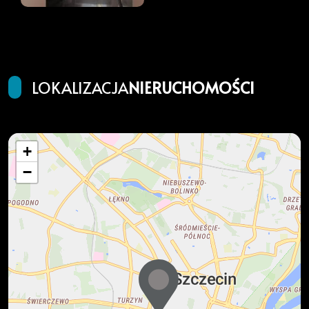
LOKALIZACJA
NIERUCHOMOŚCI
+
−