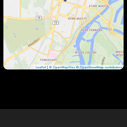
Leaflet
|
© OpenMapTiles
© OpenStreetMap contributors