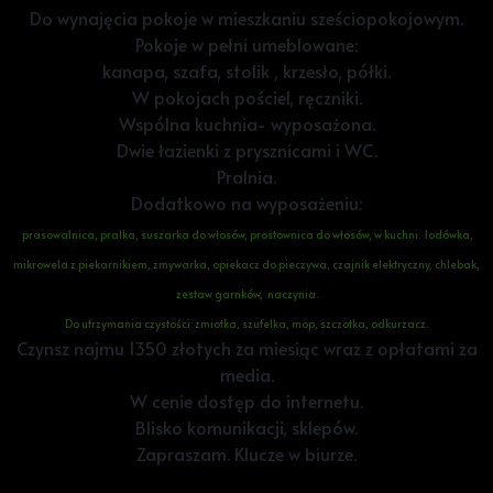
Do wynajęcia pokoje w mieszkaniu sześciopokojowym.
Pokoje w pełni umeblowane:
kanapa, szafa, stolik , krzesło, półki.
W pokojach pościel, ręczniki.
Wspólna kuchnia- wyposażona.
Dwie łazienki z prysznicami i WC.
Pralnia.
Dodatkowo na wyposażeniu:
prasowalnica, pralka, suszarka do włosów, prostownica do włosów, w kuchni: lodówka,
mikrowela z piekarnikiem, zmywarka, opiekacz do pieczywa, czajnik elektryczny, chlebak,
zestaw garnków, naczynia.
Do utrzymania czystości: zmiotka, szufelka, mop, szczotka, odkurzacz.
Czynsz najmu 1350 złotych za miesiąc wraz z opłatami za
media.
W cenie dostęp do internetu.
Blisko komunikacji, sklepów.
Zapraszam. Klucze w biurze.