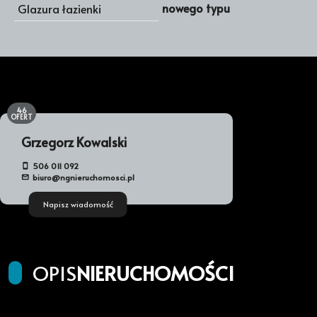
nowego typu
Glazura łazienki
46
OFERT
Grzegorz Kowalski
506 011 092
biuro@ngnieruchomosci.pl
Napisz wiadomość
OPIS
NIERUCHOMOŚCI