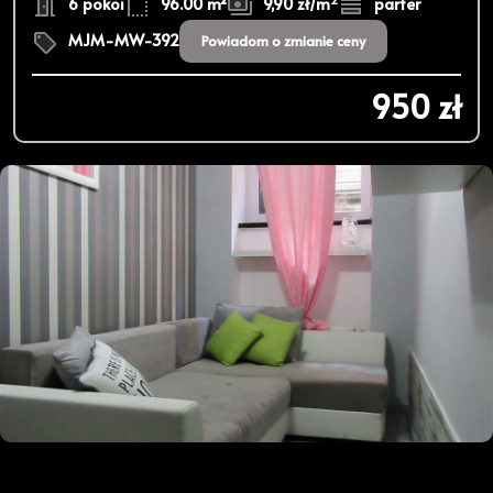
6 pokoi
96.00 m²
9,90 zł/m
parter
MJM-MW-392
Powiadom o zmianie ceny
950 zł