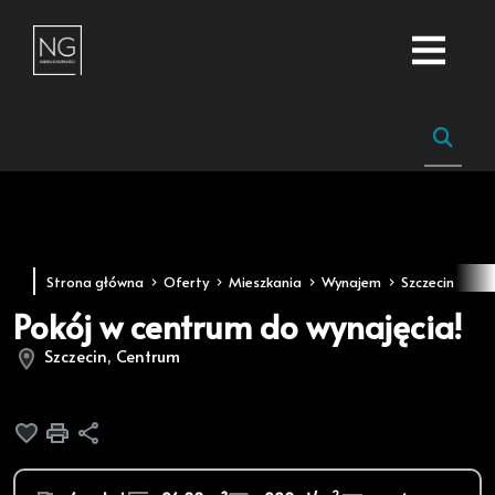
Strona główna
Oferty
Mieszkania
Wynajem
Szczecin
Ce
Pokój w centrum do wynajęcia!
Szczecin, Centrum
Dodaj do ulubionych
Drukuj
Udostępnij
2