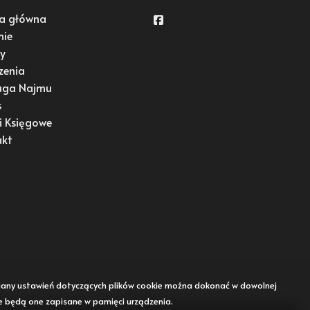
a główna
Facebook
mie
y
zenia
uga Najmu
s
i Księgowe
akt
Zmiany ustawień dotyczących plików cookie można dokonać w dowolnej
że będą one zapisane w pamięci urządzenia.