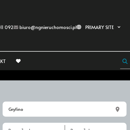
11 092
biuro@ngnieruchomosci.pl
KT
favorite