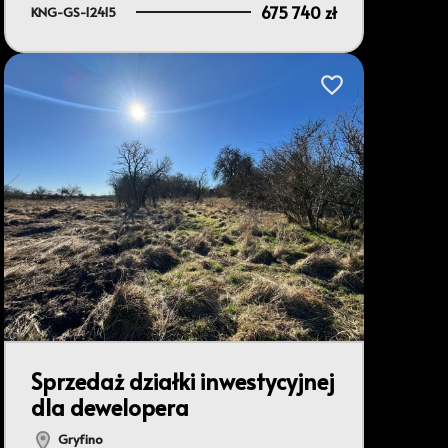
675 740 zł
KNG-GS-12415
Dodaj do ulubionyc
bionych
Sprzedaż działki inwestycyjnej
dla dewelopera
Gryfino