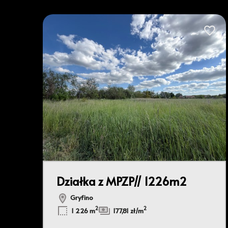
Dodaj 
Działka z MPZP// 1226m2
Gryfino
2
2
1 226 m
177,81 zł/m