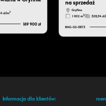
na sprzedaż
Gryfino
2
64 zł/m
2
1 002 m
328,34 zł
169 900 zł
KNG-GS-11873
Informacja dla klientów:
men