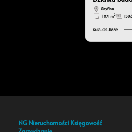
Gryfino
2
1 071 m
158,
KNG-GS-11889
NG Nieruchomości Księgowość
Zarządzanie