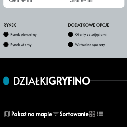
RYNEK
DODATKOWE OPCJE
Rynek pierwotny
Oferty ze zdjęciami
Rynek wtorny
Wirtualne spacery
DZIAŁKI
GRYFINO
+
Pokaż na mapie
Sortowanie
−
tabela
lista