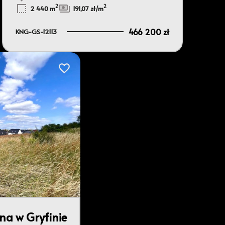
2
2
2 440 m
191,07 zł/m
466 200 zł
KNG-GS-12113
Dodaj do ulubionych
na w Gryfinie