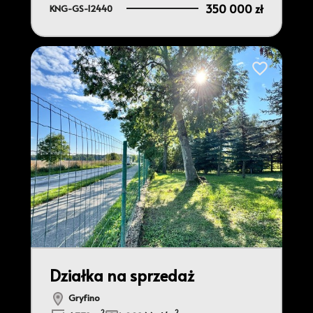
350 000 zł
KNG-GS-12440
do ulubionych
Dodaj do ulu
Działka na sprzedaż
Gryfino
2
2