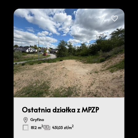
2
do ulubionych
Dodaj do ulu
Ostatnia działka z MPZP
Gryfino
2
2
812 m
431,03 zł/m