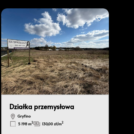
bionych
Dodaj do ulubionyc
Działka przemysłowa
Gryfino
Leaflet
|
© OpenMapTiles
© OpenStreetMap contributors
2
2
5 198 m
130,00 zł/m