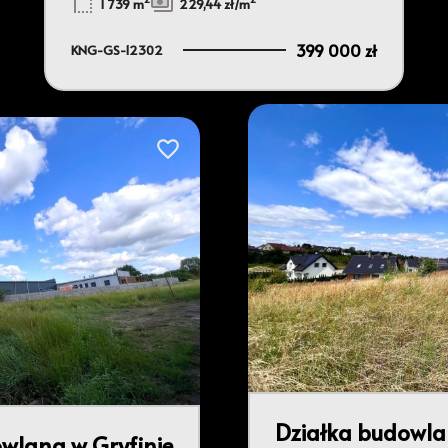
1 739 m
229,44 zł/m
399 000 zł
KNG-GS-12302
Dodaj do ulubionych
Działka budowla
wlana w Gryfinie