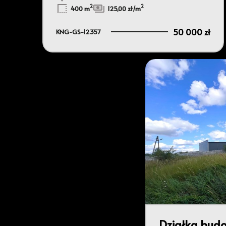
2
2
400 m
125,00 zł/m
50 000 zł
KNG-GS-12357
Działka budo