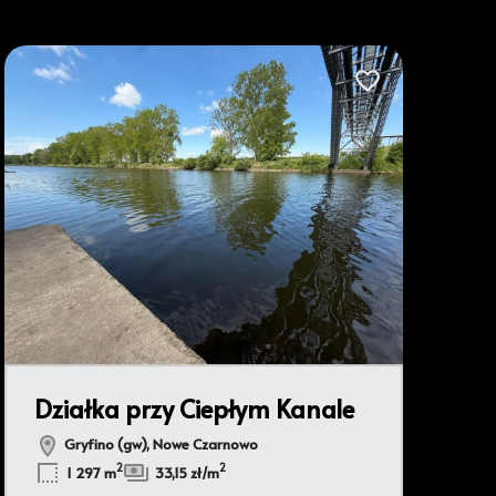
bionych
Dodaj do ulubionyc
Działka przy Ciepłym Kanale
Leaflet
|
© OpenMapTiles
© OpenStreetMap contributors
Gryfino (gw), Nowe Czarnowo
2
2
1 297 m
33,15 zł/m