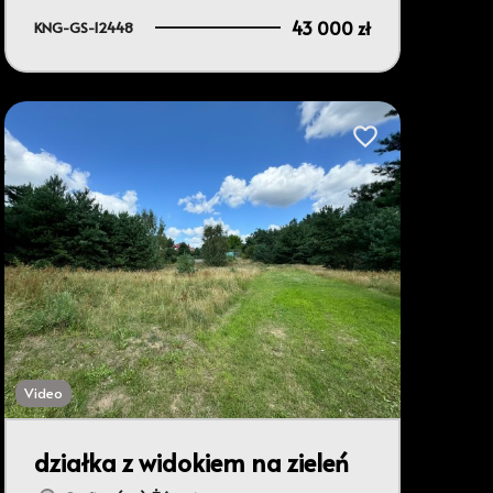
43 000 zł
KNG-GS-12448
bionych
Dodaj do ulubionyc
Video
działka z widokiem na zieleń