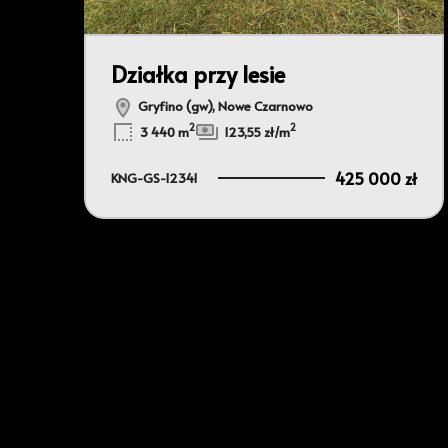
Działka przy lesie
Gryfino (gw), Nowe Czarnowo
2
2
3 440 m
123,55 zł/m
425 000 zł
KNG-GS-12341