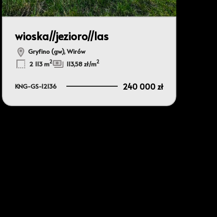
wioska//jezioro//las
Gryfino (gw), Wirów
2
2
2 113 m
113,58 zł/m
240 000 zł
KNG-GS-12136