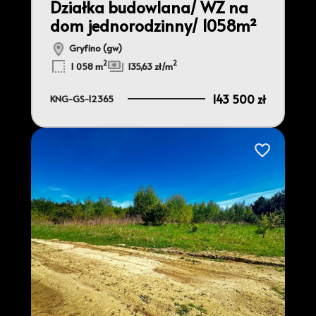
Działka budowlana/ WZ na
dom jednorodzinny/ 1058m²
Gryfino (gw)
2
2
1 058 m
135,63 zł/m
143 500 zł
KNG-GS-12365
Dodaj do ulu
do ulubionych