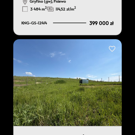
Gryfino (gw), Pniewo
2
2
3 484 m
114,52 zł/m
399 000 zł
KNG-GS-12414
do ulubionych
Dodaj do ulu