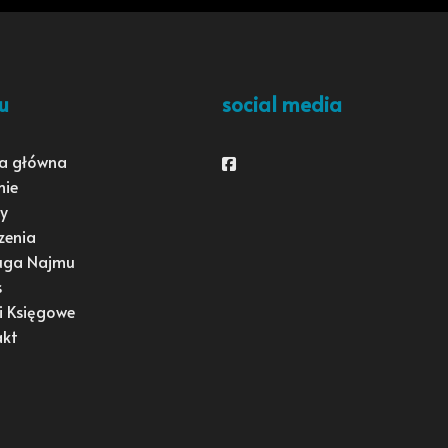
u
social media
a główna
Facebook
mie
y
zenia
uga Najmu
s
i Księgowe
akt