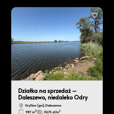
2
do ulubionych
Dodaj do ulu
2
5
2
Działka na sprzedaż –
Daleszewo, niedaleko Odry
Gryfino (gw), Daleszewo
2
2
987 m
141,74 zł/m