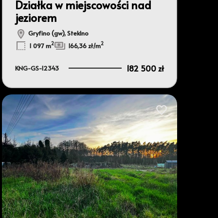
Działka w miejscowości nad
jeziorem
Gryfino (gw), Steklno
2
2
1 097 m
166,36 zł/m
182 500 zł
KNG-GS-12343
bionych
Dodaj do ulubionyc