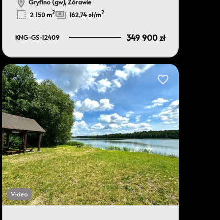
Gryfino (gw), Żórawie
2
2
2 150 m
162,74 zł/m
349 900 zł
KNG-GS-12409
bionych
Dodaj do ulubionyc
Video