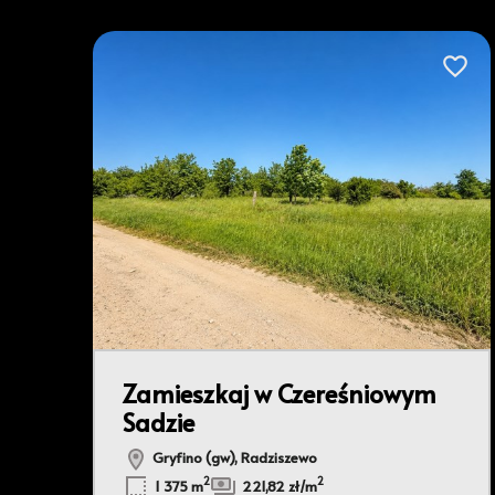
Dodaj 
Zamieszkaj w Czereśniowym
Sadzie
Gryfino (gw), Radziszewo
2
2
1 375 m
221,82 zł/m