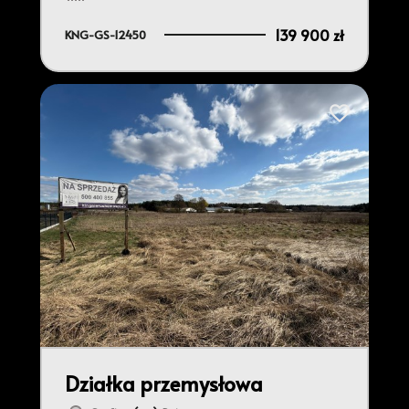
139 900 zł
KNG-GS-12450
do ulubionych
Dodaj do ulu
Działka przemysłowa