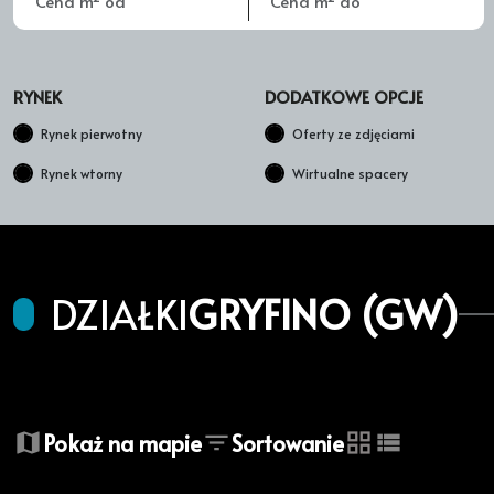
RYNEK
DODATKOWE OPCJE
Rynek pierwotny
Oferty ze zdjęciami
Rynek wtorny
Wirtualne spacery
DZIAŁKI
GRYFINO (GW)
+
Pokaż na mapie
Sortowanie
−
tabela
lista