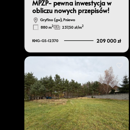
MPZP- pewna inwestycja w
obliczu nowych przepisów!
Gryfino (gw), Pniewo
2
2
880 m
237,50 zł/m
209 000 zł
KNG-GS-12370
Dodaj 