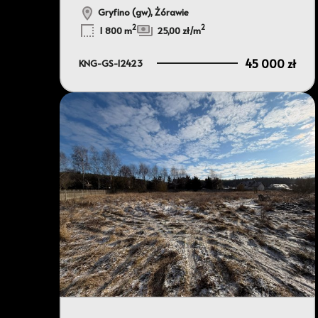
Gryfino (gw), Żórawie
2
2
1 800 m
25,00 zł/m
45 000 zł
KNG-GS-12423
Dodaj 