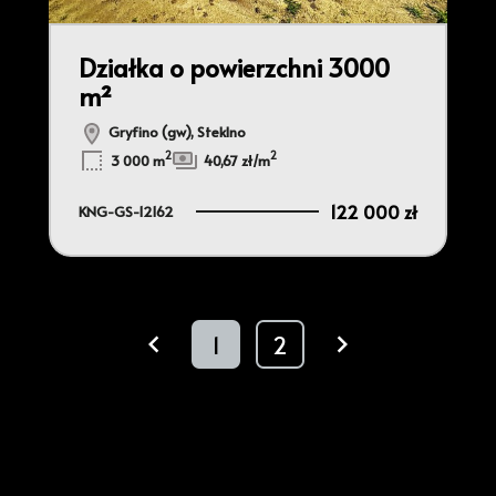
Działka o powierzchni 3000
m²
Gryfino (gw), Steklno
2
2
3 000 m
40,67 zł/m
122 000 zł
KNG-GS-12162
1
2
prev
next