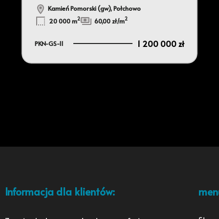
Kamień Pomorski (gw), Połchowo
2
2
20 000 m
60,00 zł/m
1 200 000 zł
PKN-GS-11
Informacja dla klientów:
men