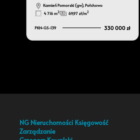
Kamień Pomorski (gw), Połchowo
2
2
4 716 m
69,97 zł/m
330 000 zł
PKN-GS-139
NG Nieruchomości Księgowość
Zarządzanie