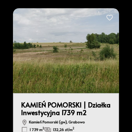
do ulubionych
Dodaj do ulu
4
KAMIEŃ POMORSKI | Działka
Inwestycyjna 1739 m2
Kamień Pomorski (gw), Grabowo
2
2
1 739 m
132,26 zł/m