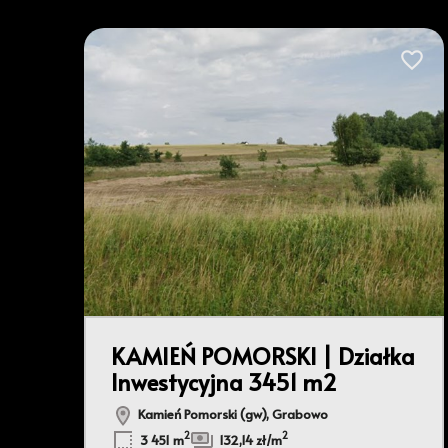
Dodaj 
KAMIEŃ POMORSKI | Działka
Inwestycyjna 3451 m2
Kamień Pomorski (gw), Grabowo
2
2
3 451 m
132,14 zł/m