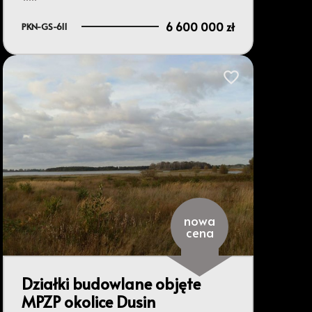
6 600 000 zł
PKN-GS-611
bionych
Dodaj do ulubionyc
nowa
cena
Działki budowlane objęte
MPZP okolice Dusin