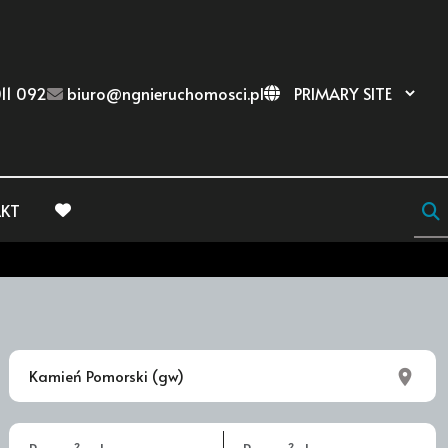
11 092
biuro@ngnieruchomosci.pl
KT
favorite