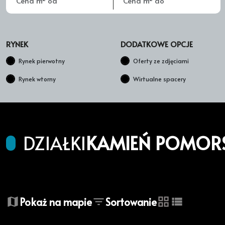
RYNEK
DODATKOWE OPCJE
Rynek pierwotny
Oferty ze zdjęciami
Rynek wtorny
Wirtualne spacery
DZIAŁKI
KAMIEŃ POMORS
+
Pokaż na mapie
Sortowanie
−
tabela
lista