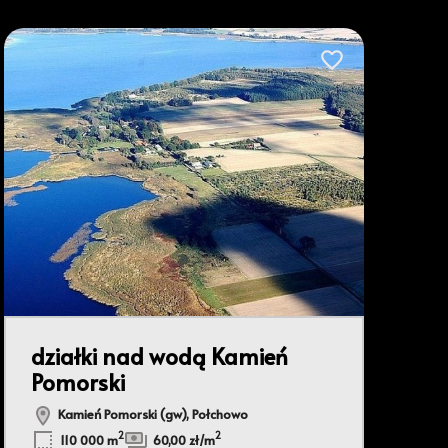
bionych
Dodaj do ulubionyc
działki nad wodą Kamień
Pomorski
Leaflet
|
© OpenMapTiles
© OpenStreetMap contributors
Kamień Pomorski (gw), Połchowo
2
2
110 000 m
60,00 zł/m