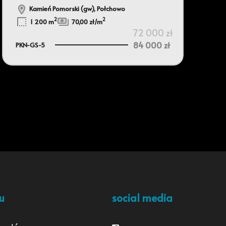
Kamień Pomorski (gw), Połchowo
2
2
1 200 m
70,00 zł/m
72 000 zł
84 000 zł
PKN-GS-5
u
social media