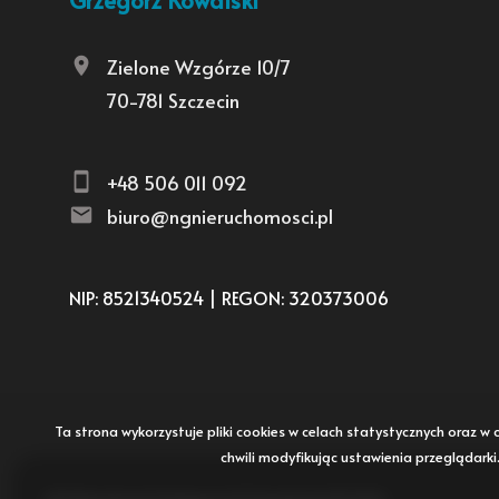
Grzegorz Kowalski
Zielone Wzgórze 10/7
70-781 Szczecin
+48 506 011 092
biuro@ngnieruchomosci.pl
NIP: 8521340524 | REGON: 320373006
Ta strona wykorzystuje pliki cookies w celach statystycznych oraz
chwili modyfikując ustawienia przeglądark