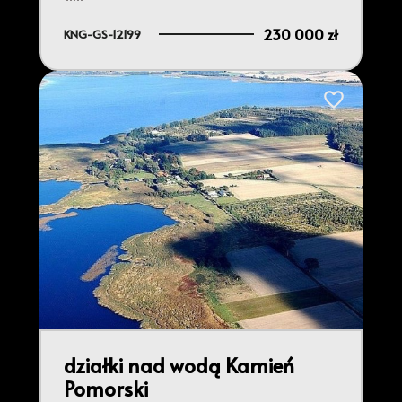
230 000 zł
KNG-GS-12199
do ulubionych
Dodaj do ulu
działki nad wodą Kamień
Pomorski