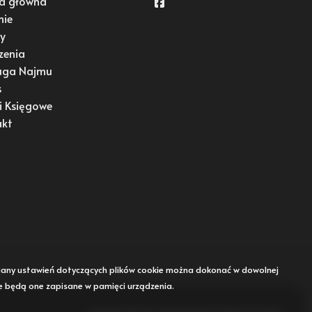
a główna
Facebook
mie
y
zenia
uga Najmu
s
i Księgowe
akt
Zmiany ustawień dotyczących plików cookie można dokonać w dowolnej
że będą one zapisane w pamięci urządzenia.